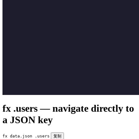
fx .users — navigate directly to
a JSON key
fx data.json .users
复制