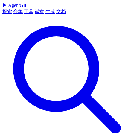
▶
AgentGIF
探索
合集
工具
徽章
生成
文档