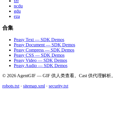
fzf
ncdu
gdu
eza
合集
Peasy Text — SDK Demos
Peasy Document — SDK Demos
Peasy Compress — SDK Demos
Peasy CSS — SDK Demos
Peasy Video — SDK Demos
Peasy Audio — SDK Demos
© 2026 AgentGIF — GIF 供人类查看。Cast 供代理解析。
robots.txt
·
sitemap.xml
·
security.txt