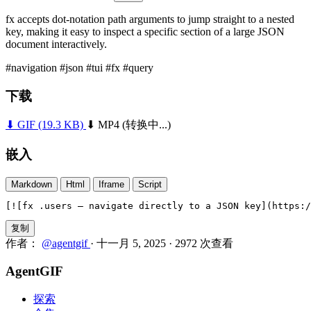
fx accepts dot-notation path arguments to jump straight to a nested
key, making it easy to inspect a specific section of a large JSON
document interactively.
#navigation
#json
#tui
#fx
#query
下载
⬇ GIF
(19.3 KB)
⬇ MP4
(转换中...)
嵌入
Markdown
Html
Iframe
Script
[![fx .users — navigate directly to a JSON key](https:/
复制
作者：
@agentgif
·
十一月 5, 2025
·
2972 次查看
AgentGIF
探索