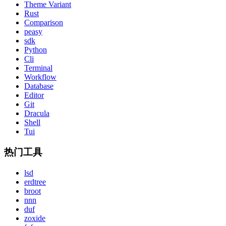
Theme Variant
Rust
Comparison
peasy
sdk
Python
Cli
Terminal
Workflow
Database
Editor
Git
Dracula
Shell
Tui
热门工具
lsd
erdtree
broot
nnn
duf
zoxide