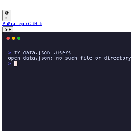
ru
Войти через GitHub
GIF