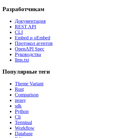
Разработчикам
Документация
REST API
CLI
Embed и oEmbed
Протокол агентов
OpenAPI Spec
Руководства
llms.txt
Популярные теги
Theme Variant
Rust
Comparison
peasy
sdk
Python
Cli
Terminal
Workflow
Database