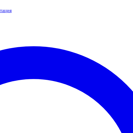
тация