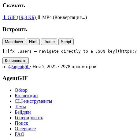
Скачать
⬇ GIF
(19,3 КБ)
⬇ MP4
(Конвертация...)
Встроить
Markdown
Html
Iframe
Script
[![fx .users — navigate directly to a JSON key](https:/
Копировать
от
@agentgif
·
Ноя 5, 2025
·
2978 просмотров
AgentGIF
Обзор
Коллекции
CLI-инструменты
Темы
Бейджи
Генерировать
Поиск
О сервисе
FAQ