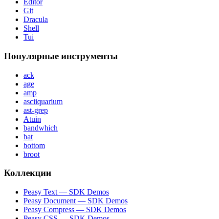
Editor
Git
Dracula
Shell
Tui
Популярные инструменты
ack
age
amp
asciiquarium
ast-grep
Atuin
bandwhich
bat
bottom
broot
Коллекции
Peasy Text — SDK Demos
Peasy Document — SDK Demos
Peasy Compress — SDK Demos
Peasy CSS — SDK Demos