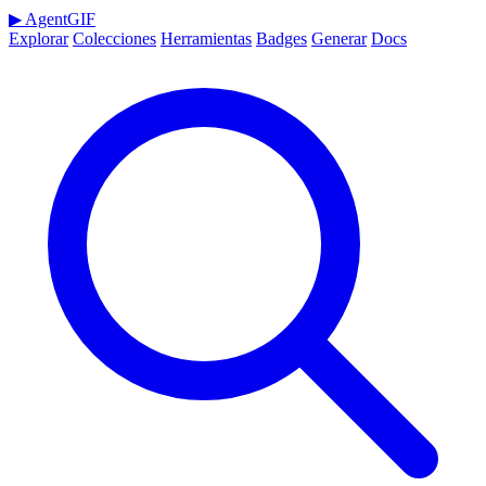
▶
AgentGIF
Explorar
Colecciones
Herramientas
Badges
Generar
Docs