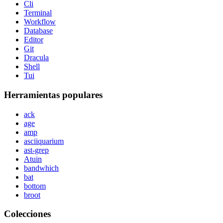
Cli
Terminal
Workflow
Database
Editor
Git
Dracula
Shell
Tui
Herramientas populares
ack
age
amp
asciiquarium
ast-grep
Atuin
bandwhich
bat
bottom
broot
Colecciones