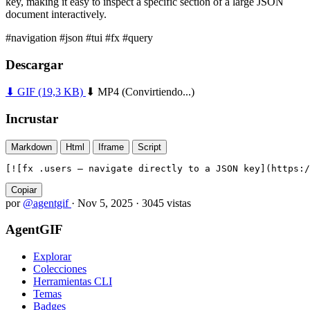
key, making it easy to inspect a specific section of a large JSON
document interactively.
#navigation
#json
#tui
#fx
#query
Descargar
⬇ GIF
(19,3 KB)
⬇ MP4
(Convirtiendo...)
Incrustar
Markdown
Html
Iframe
Script
[![fx .users — navigate directly to a JSON key](https:/
Copiar
por
@agentgif
·
Nov 5, 2025
·
3045 vistas
AgentGIF
Explorar
Colecciones
Herramientas CLI
Temas
Badges