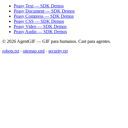
Peasy Text — SDK Demos
Peasy Document — SDK Demos
Peasy Compress — SDK Demos
Peasy CSS — SDK Demos
Peasy Video — SDK Demos
Peasy Audio — SDK Demos
© 2026 AgentGIF — GIF para humanos. Cast para agentes.
robots.txt
·
sitemap.xml
·
security.txt