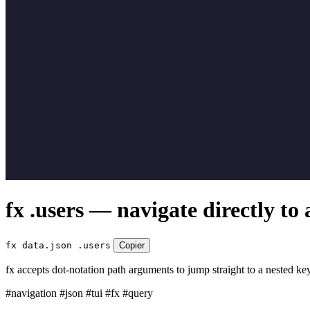
fx .users — navigate directly t
fx data.json .users
Copier
fx accepts dot-notation path arguments to jump straight to a nested key
#navigation
#json
#tui
#fx
#query