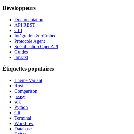
Développeurs
Documentation
API REST
CLI
Intégration & oEmbed
Protocole Agent
Spécification OpenAPI
Guides
llms.txt
Étiquettes populaires
Theme Variant
Rust
Comparison
peasy
sdk
Python
Cli
Terminal
Workflow
Database