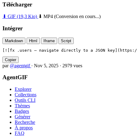
Télécharger
⬇ GIF
(19,3 Kio)
⬇ MP4
(Conversion en cours...)
Intégrer
Markdown
Html
Iframe
Script
[![fx .users — navigate directly to a JSON key](https:/
Copier
par
@agentgif
·
Nov 5, 2025
·
2979 vues
AgentGIF
Explorer
Collections
Outils CLI
Thèmes
Badges
Générer
Recherche
À propos
FAQ