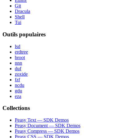
Editor
Git
Dracula
Shell
Tui
Outils populaires
lsd
erdtree
broot
nnn
duf
zoxide
fzf
ncdu
gdu
eza
Collections
Peasy Text — SDK Demos
Peasy Document — SDK Demos
Peasy Compress — SDK Demos
Peasy CSS — SDK Demos