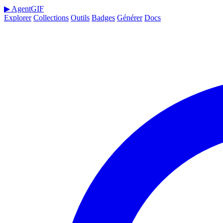
▶
AgentGIF
Explorer
Collections
Outils
Badges
Générer
Docs