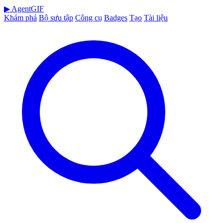
▶
AgentGIF
Khám phá
Bộ sưu tập
Công cụ
Badges
Tạo
Tài liệu