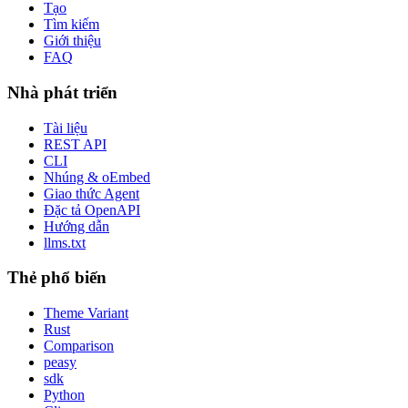
Tạo
Tìm kiếm
Giới thiệu
FAQ
Nhà phát triển
Tài liệu
REST API
CLI
Nhúng & oEmbed
Giao thức Agent
Đặc tả OpenAPI
Hướng dẫn
llms.txt
Thẻ phổ biến
Theme Variant
Rust
Comparison
peasy
sdk
Python