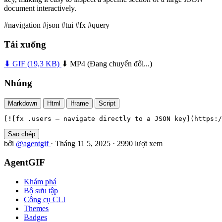
document interactively.
#navigation
#json
#tui
#fx
#query
Tải xuống
⬇ GIF
(19,3 KB)
⬇ MP4
(Đang chuyển đổi...)
Nhúng
Markdown
Html
Iframe
Script
[![fx .users — navigate directly to a JSON key](https:/
Sao chép
bởi
@agentgif
·
Tháng 11 5, 2025
·
2990 lượt xem
AgentGIF
Khám phá
Bộ sưu tập
Công cụ CLI
Themes
Badges