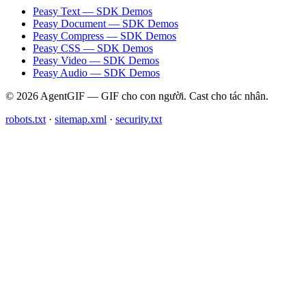
Peasy Text — SDK Demos
Peasy Document — SDK Demos
Peasy Compress — SDK Demos
Peasy CSS — SDK Demos
Peasy Video — SDK Demos
Peasy Audio — SDK Demos
© 2026 AgentGIF — GIF cho con người. Cast cho tác nhân.
robots.txt
·
sitemap.xml
·
security.txt