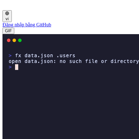
vi
Đăng nhập bằng GitHub
GIF