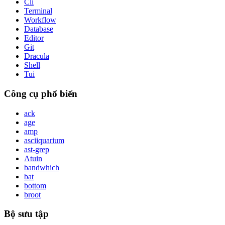
Cli
Terminal
Workflow
Database
Editor
Git
Dracula
Shell
Tui
Công cụ phổ biến
ack
age
amp
asciiquarium
ast-grep
Atuin
bandwhich
bat
bottom
broot
Bộ sưu tập