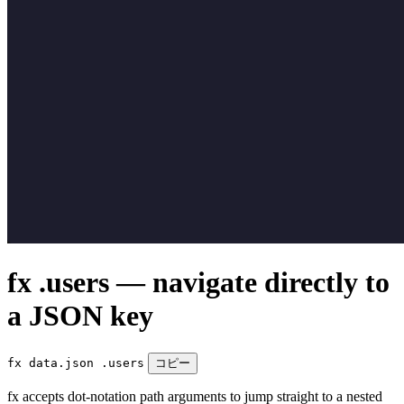
fx .users — navigate directly to
a JSON key
fx data.json .users
コピー
fx accepts dot-notation path arguments to jump straight to a nested