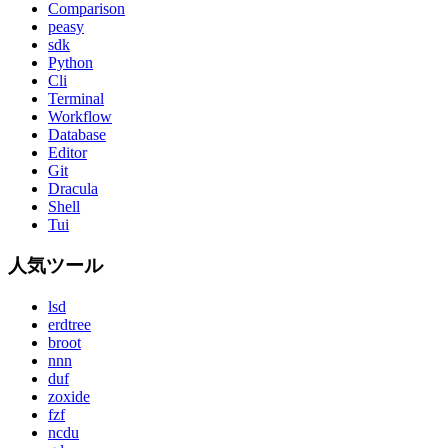
Comparison
peasy
sdk
Python
Cli
Terminal
Workflow
Database
Editor
Git
Dracula
Shell
Tui
人気ツール
lsd
erdtree
broot
nnn
duf
zoxide
fzf
ncdu