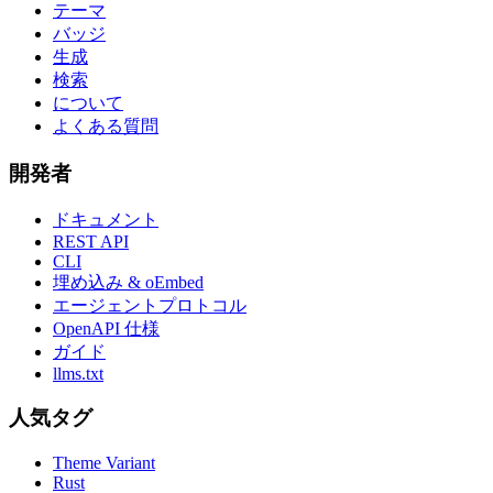
テーマ
バッジ
生成
検索
について
よくある質問
開発者
ドキュメント
REST API
CLI
埋め込み & oEmbed
エージェントプロトコル
OpenAPI 仕様
ガイド
llms.txt
人気タグ
Theme Variant
Rust