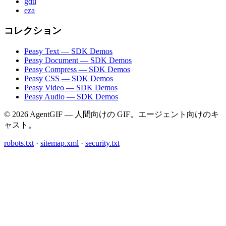
gdu
eza
コレクション
Peasy Text — SDK Demos
Peasy Document — SDK Demos
Peasy Compress — SDK Demos
Peasy CSS — SDK Demos
Peasy Video — SDK Demos
Peasy Audio — SDK Demos
© 2026 AgentGIF — 人間向けの GIF。エージェント向けのキ
ャスト。
robots.txt
·
sitemap.xml
·
security.txt