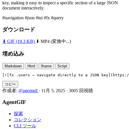
key, making it easy to inspect a specific section of a large JSON
document interactively.
#navigation
#json
#tui
#fx
#query
ダウンロード
⬇ GIF
(19.3 KB)
⬇ MP4
(変換中...)
埋め込み
Markdown
Html
Iframe
Script
[![fx .users — navigate directly to a JSON key](https:/
コピー
作成者:
@agentgif
·
11月 5, 2025
·
3005 回視聴
AgentGIF
探索
コレクション
CLI ツール