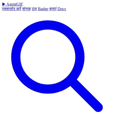
▶
AgentGIF
एक्सप्लोर करें
संग्रह
टूल
Badge
बनाएं
Docs