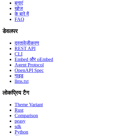
बनाएं
खोज
के बारे में
FAQ
डेवलपर
दस्तावेज़ीकरण
REST API
CLI
Embed और oEmbed
Agent Protocol
OpenAPI Spec
गाइड
llms.txt
लोकप्रिय टैग
Theme Variant
Rust
Comparison
peasy
sdk
Python