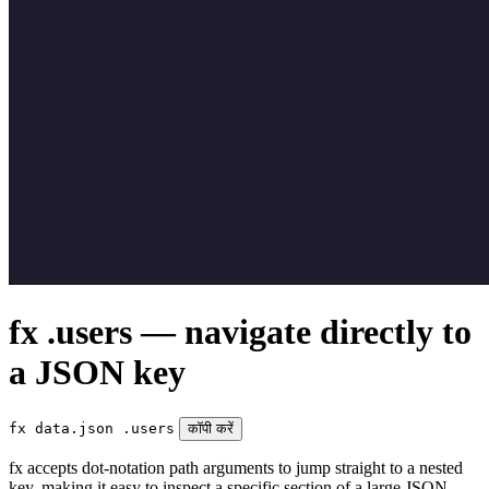
fx .users — navigate directly to
a JSON key
fx data.json .users
कॉपी करें
fx accepts dot-notation path arguments to jump straight to a nested
key, making it easy to inspect a specific section of a large JSON