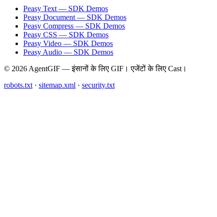
Peasy Text — SDK Demos
Peasy Document — SDK Demos
Peasy Compress — SDK Demos
Peasy CSS — SDK Demos
Peasy Video — SDK Demos
Peasy Audio — SDK Demos
© 2026 AgentGIF — इंसानों के लिए GIF। एजेंटों के लिए Cast।
robots.txt
·
sitemap.xml
·
security.txt