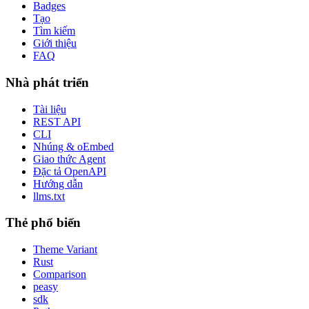
Badges
Tạo
Tìm kiếm
Giới thiệu
FAQ
Nhà phát triển
Tài liệu
REST API
CLI
Nhúng & oEmbed
Giao thức Agent
Đặc tả OpenAPI
Hướng dẫn
llms.txt
Thẻ phổ biến
Theme Variant
Rust
Comparison
peasy
sdk