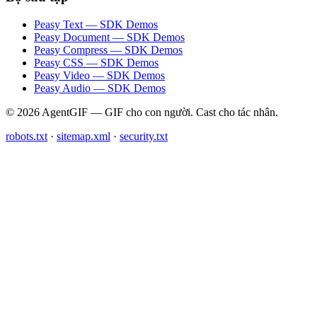
Peasy Text — SDK Demos
Peasy Document — SDK Demos
Peasy Compress — SDK Demos
Peasy CSS — SDK Demos
Peasy Video — SDK Demos
Peasy Audio — SDK Demos
© 2026 AgentGIF — GIF cho con người. Cast cho tác nhân.
robots.txt
·
sitemap.xml
·
security.txt