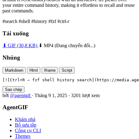
your entire command history, making it effortless to recall and reuse
past commands.
#search
#shell
#history
#fzf
#ctrl-r
Tải xuống
⬇ GIF
(30,8 KB)
⬇ MP4
(Đang chuyển đổi...)
Nhúng
Markdown
Html
Iframe
Script
[![Ctrl+R — fzf shell history search](https://media.age
Sao chép
bởi
@agentgif
·
Tháng 9 1, 2025
·
3201 lượt xem
AgentGIF
Khám phá
Bộ sưu tập
Công cụ CLI
Themes