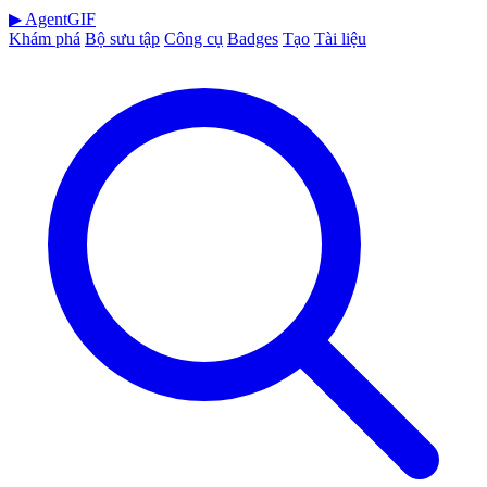
▶
AgentGIF
Khám phá
Bộ sưu tập
Công cụ
Badges
Tạo
Tài liệu