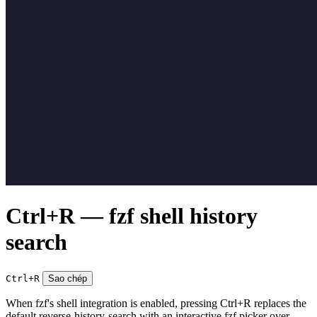
Ctrl+R — fzf shell history
search
Ctrl+R
Sao chép
When fzf's shell integration is enabled, pressing Ctrl+R replaces the
default reverse-history-search with an interactive fzf picker over