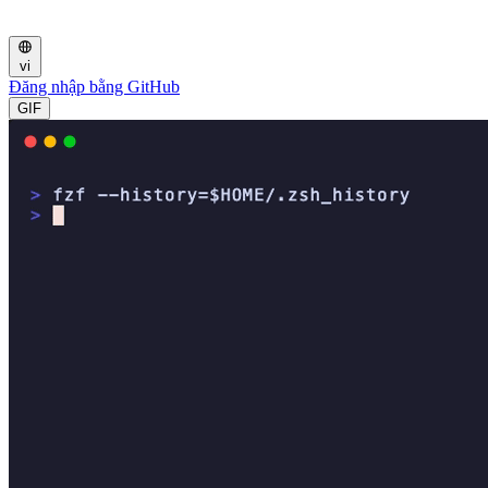
vi
Đăng nhập bằng GitHub
GIF