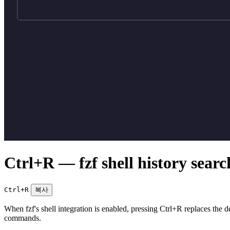
Ctrl+R — fzf shell history searc
Ctrl+R
복사
When fzf's shell integration is enabled, pressing Ctrl+R replaces the de
commands.