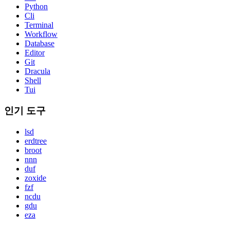
Python
Cli
Terminal
Workflow
Database
Editor
Git
Dracula
Shell
Tui
인기 도구
lsd
erdtree
broot
nnn
duf
zoxide
fzf
ncdu
gdu
eza