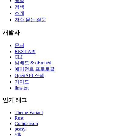
생성
검색
소개
자주 묻는 질문
개발자
문서
REST API
CLI
임베드 & oEmbed
에이전트 프로토콜
OpenAPI 스펙
가이드
llms.txt
인기 태그
Theme Variant
Rust
Comparison
peasy
sdk