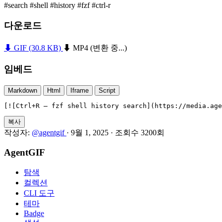
#search
#shell
#history
#fzf
#ctrl-r
다운로드
⬇ GIF
(30.8 KB)
⬇ MP4
(변환 중...)
임베드
Markdown
Html
Iframe
Script
[![Ctrl+R — fzf shell history search](https://media.age
복사
작성자:
@agentgif
·
9월 1, 2025
·
조회수 3200회
AgentGIF
탐색
컬렉션
CLI 도구
테마
Badge