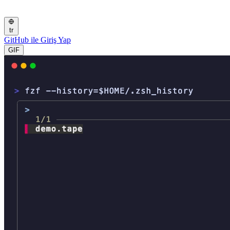
tr
GitHub ile Giriş Yap
GIF