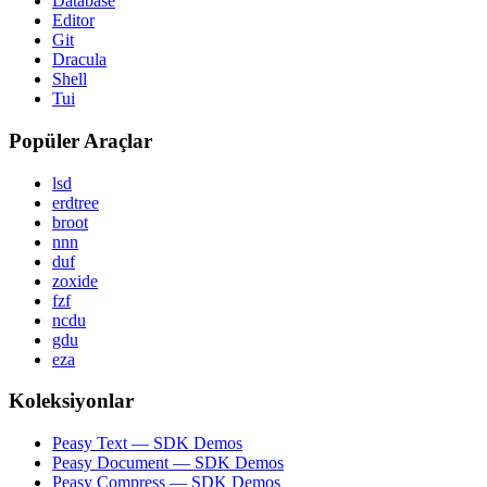
Database
Editor
Git
Dracula
Shell
Tui
Popüler Araçlar
lsd
erdtree
broot
nnn
duf
zoxide
fzf
ncdu
gdu
eza
Koleksiyonlar
Peasy Text — SDK Demos
Peasy Document — SDK Demos
Peasy Compress — SDK Demos