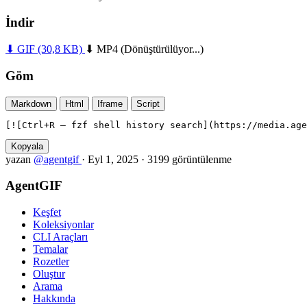
İndir
⬇ GIF
(30,8 KB)
⬇ MP4
(Dönüştürülüyor...)
Göm
Markdown
Html
Iframe
Script
[![Ctrl+R — fzf shell history search](https://media.age
Kopyala
yazan
@agentgif
·
Eyl 1, 2025
·
3199 görüntülenme
AgentGIF
Keşfet
Koleksiyonlar
CLI Araçları
Temalar
Rozetler
Oluştur
Arama
Hakkında