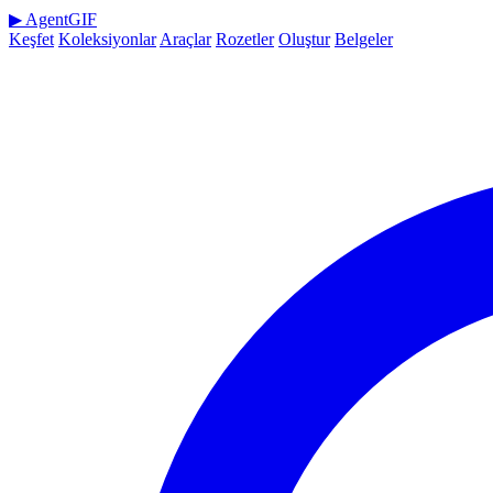
▶
AgentGIF
Keşfet
Koleksiyonlar
Araçlar
Rozetler
Oluştur
Belgeler