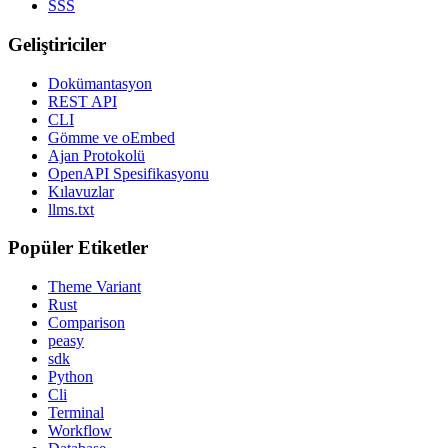
SSS
Geliştiriciler
Dokümantasyon
REST API
CLI
Gömme ve oEmbed
Ajan Protokolü
OpenAPI Spesifikasyonu
Kılavuzlar
llms.txt
Popüler Etiketler
Theme Variant
Rust
Comparison
peasy
sdk
Python
Cli
Terminal
Workflow