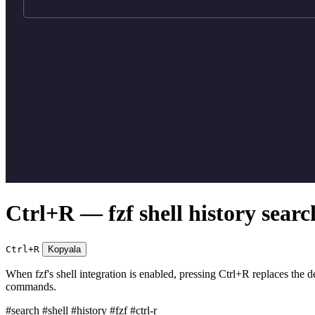
Ctrl+R — fzf shell history searc
Ctrl+R
Kopyala
When fzf's shell integration is enabled, pressing Ctrl+R replaces the de
commands.
#search
#shell
#history
#fzf
#ctrl-r