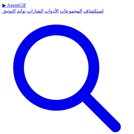
▶
AgentGIF
استكشاف
المجموعات
الأدوات
الشارات
توليد
التوثيق