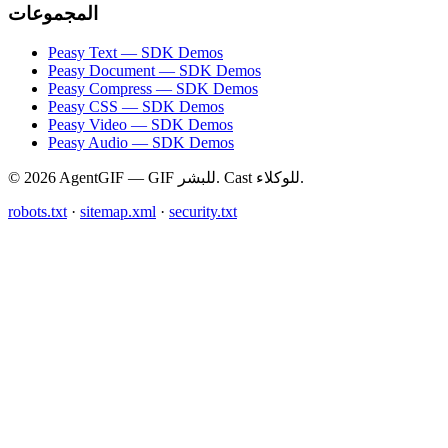
المجموعات
Peasy Text — SDK Demos
Peasy Document — SDK Demos
Peasy Compress — SDK Demos
Peasy CSS — SDK Demos
Peasy Video — SDK Demos
Peasy Audio — SDK Demos
© 2026 AgentGIF — GIF للبشر. Cast للوكلاء.
robots.txt
·
sitemap.xml
·
security.txt