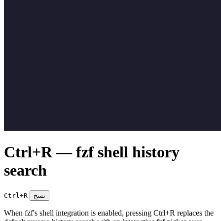
Ctrl+R — fzf shell history
search
نسخ
Ctrl+R
When fzf's shell integration is enabled, pressing Ctrl+R replaces the