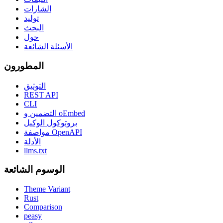
الشارات
توليد
البحث
حول
الأسئلة الشائعة
المطورون
التوثيق
REST API
CLI
التضمين و oEmbed
بروتوكول الوكيل
مواصفة OpenAPI
الأدلة
llms.txt
الوسوم الشائعة
Theme Variant
Rust
Comparison
peasy