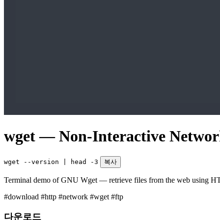
wget — Non-Interactive Netwo
wget --version | head -3
복사
Terminal demo of GNU Wget — retrieve files from the web using H
#download
#http
#network
#wget
#ftp
다운로드