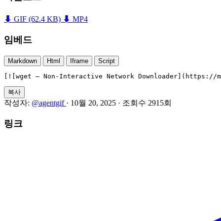
⬇ GIF
(62.4 KB)
⬇ MP4
임베드
Markdown
Html
Iframe
Script
[![wget — Non-Interactive Network Downloader](https://m
복사
작성자:
@agentgif
·
10월 20, 2025
·
조회수 2915회
링크