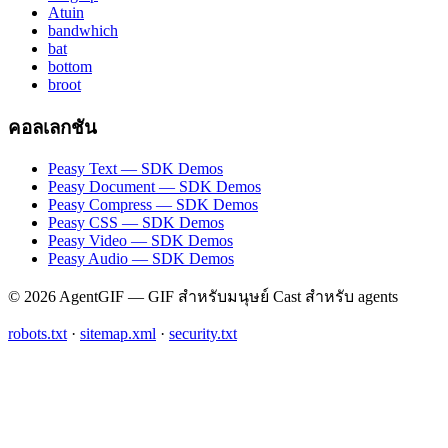
Atuin
bandwhich
bat
bottom
broot
คอลเลกชัน
Peasy Text — SDK Demos
Peasy Document — SDK Demos
Peasy Compress — SDK Demos
Peasy CSS — SDK Demos
Peasy Video — SDK Demos
Peasy Audio — SDK Demos
© 2026 AgentGIF — GIF สำหรับมนุษย์ Cast สำหรับ agents
robots.txt
·
sitemap.xml
·
security.txt