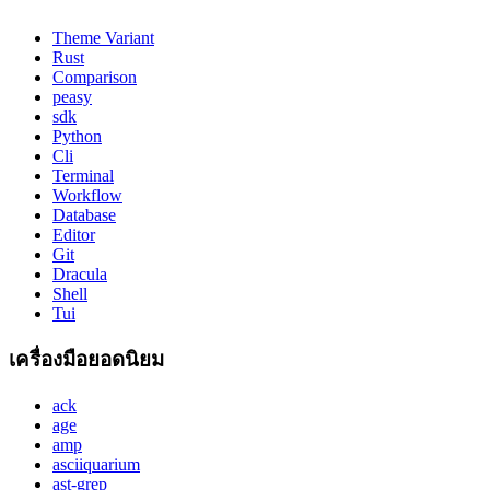
Theme Variant
Rust
Comparison
peasy
sdk
Python
Cli
Terminal
Workflow
Database
Editor
Git
Dracula
Shell
Tui
เครื่องมือยอดนิยม
ack
age
amp
asciiquarium
ast-grep