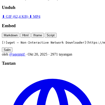
Unduh
⬇ GIF
(62,4 KB)
⬇ MP4
Embed
Markdown
Html
Iframe
Script
[![wget — Non-Interactive Network Downloader](https://m
Salin
oleh
@agentgif
·
Okt 20, 2025
·
2971 tayangan
Tautan