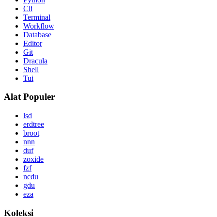
Cli
Terminal
Workflow
Database
Editor
Git
Dracula
Shell
Tui
Alat Populer
lsd
erdtree
broot
nnn
duf
zoxide
fzf
ncdu
gdu
eza
Koleksi