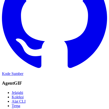
Kode Sumber
AgentGIF
Jelajahi
Koleksi
Alat CLI
Tema