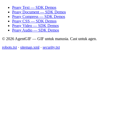
Peasy Text — SDK Demos
Peasy Document — SDK Demos
Peasy Compress — SDK Demos
Peasy CSS — SDK Demos
Peasy Video — SDK Demos
Peasy Audio — SDK Demos
© 2026 AgentGIF — GIF untuk manusia. Cast untuk agen.
robots.txt
·
sitemap.xml
·
security.txt