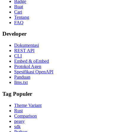
Badge
Buat
Cari
Tentang
FAQ
Developer
Dokumentasi
REST API
CLI
Embed & oEmbed
Protokol Agen
Spesifikasi OpenAPI
Panduan
llms.txt
Tag Populer
Theme Variant
Rust
Comparison
peasy
sdk
Python