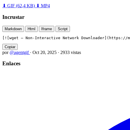
⬇ GIF
(62,4 KB)
⬇ MP4
Incrustar
Markdown
Html
Iframe
Script
[![wget — Non-Interactive Network Downloader](https://m
Copiar
por
@agentgif
·
Oct 20, 2025
·
2933 vistas
Enlaces