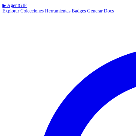
▶
AgentGIF
Explorar
Colecciones
Herramientas
Badges
Generar
Docs