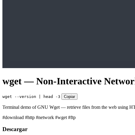
wget — Non-Interactive Netwo
wget --version | head -3
Copiar
Terminal demo of GNU Wget — retrieve files from the web using H
#download
#http
#network
#wget
#ftp
Descargar