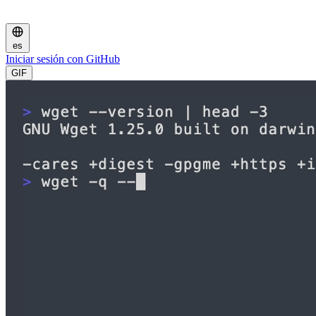
es
Iniciar sesión con GitHub
GIF