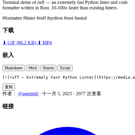
Terminal demo of ruff — an extremely fast Python linter and code
formatter written in Rust. 10-100x faster than existing linters.
#formatter
#linter
#ruff
#python
#rust
#astral
下载
⬇ GIF
(86.2 KB)
⬇ MP4
嵌入
Markdown
Html
Iframe
Script
[![ruff — Extremely Fast Python Linter](https://media.a
复制
作者：
@agentgif
·
十一月 5, 2025
·
2977 次查看
链接