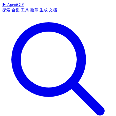
▶
AgentGIF
探索
合集
工具
徽章
生成
文档