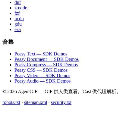
duf
zoxide
fzf
ncdu
gdu
eza
合集
Peasy Text — SDK Demos
Peasy Document — SDK Demos
Peasy Compress — SDK Demos
Peasy CSS — SDK Demos
Peasy Video — SDK Demos
Peasy Audio — SDK Demos
© 2026 AgentGIF — GIF 供人类查看。Cast 供代理解析。
robots.txt
·
sitemap.xml
·
security.txt