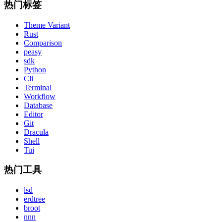
热门标签
Theme Variant
Rust
Comparison
peasy
sdk
Python
Cli
Terminal
Workflow
Database
Editor
Git
Dracula
Shell
Tui
热门工具
lsd
erdtree
broot
nnn