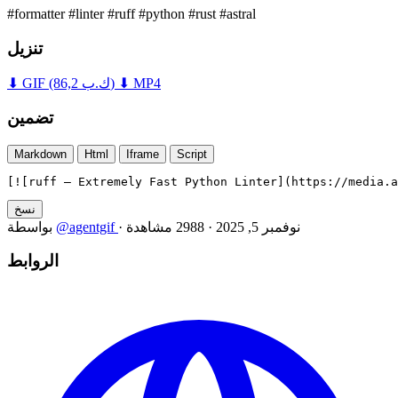
#formatter
#linter
#ruff
#python
#rust
#astral
تنزيل
⬇ MP4
(86,2 ك.ب)
⬇ GIF
تضمين
Markdown
Html
Iframe
Script
[![ruff — Extremely Fast Python Linter](https://media.a
نسخ
نوفمبر 5, 2025
·
2988 مشاهدة
·
@agentgif
بواسطة
الروابط