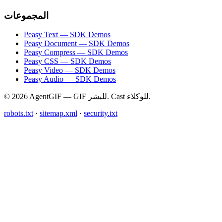
المجموعات
Peasy Text — SDK Demos
Peasy Document — SDK Demos
Peasy Compress — SDK Demos
Peasy CSS — SDK Demos
Peasy Video — SDK Demos
Peasy Audio — SDK Demos
© 2026 AgentGIF — GIF للبشر. Cast للوكلاء.
robots.txt
·
sitemap.xml
·
security.txt