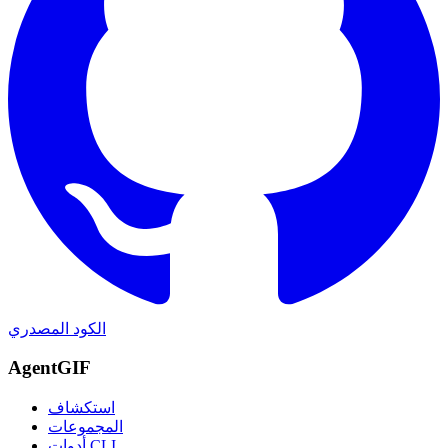
الكود المصدري
AgentGIF
استكشاف
المجموعات
أدوات CLI