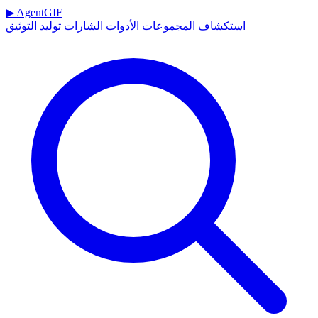
▶
AgentGIF
استكشاف
المجموعات
الأدوات
الشارات
توليد
التوثيق