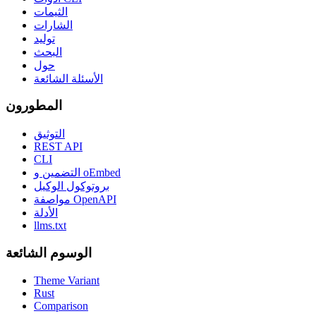
الثيمات
الشارات
توليد
البحث
حول
الأسئلة الشائعة
المطورون
التوثيق
REST API
CLI
التضمين و oEmbed
بروتوكول الوكيل
مواصفة OpenAPI
الأدلة
llms.txt
الوسوم الشائعة
Theme Variant
Rust
Comparison