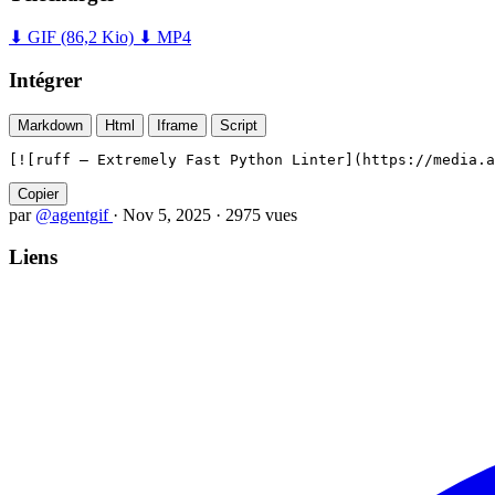
⬇ GIF
(86,2 Kio)
⬇ MP4
Intégrer
Markdown
Html
Iframe
Script
[![ruff — Extremely Fast Python Linter](https://media.a
Copier
par
@agentgif
·
Nov 5, 2025
·
2975 vues
Liens