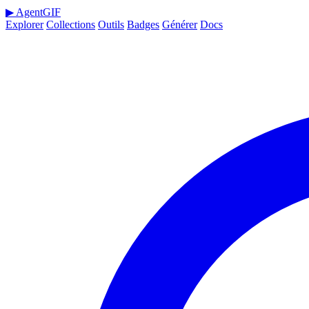
▶
AgentGIF
Explorer
Collections
Outils
Badges
Générer
Docs