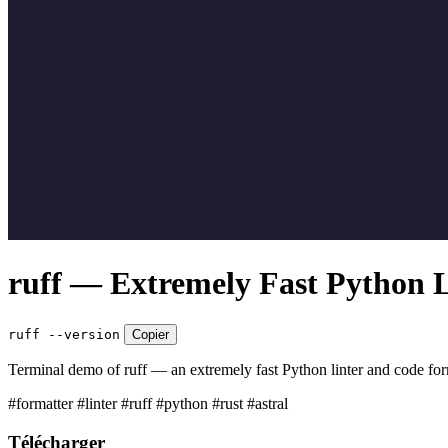
ruff — Extremely Fast Python L
ruff --version
Copier
Terminal demo of ruff — an extremely fast Python linter and code forma
#formatter
#linter
#ruff
#python
#rust
#astral
Télécharger