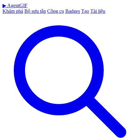
▶
AgentGIF
Khám phá
Bộ sưu tập
Công cụ
Badges
Tạo
Tài liệu