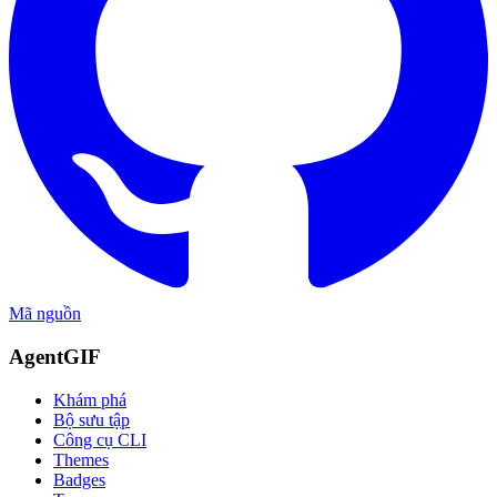
Mã nguồn
AgentGIF
Khám phá
Bộ sưu tập
Công cụ CLI
Themes
Badges