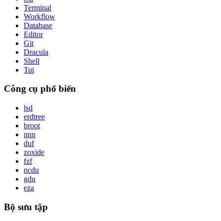
Terminal
Workflow
Database
Editor
Git
Dracula
Shell
Tui
Công cụ phổ biến
lsd
erdtree
broot
nnn
duf
zoxide
fzf
ncdu
gdu
eza
Bộ sưu tập