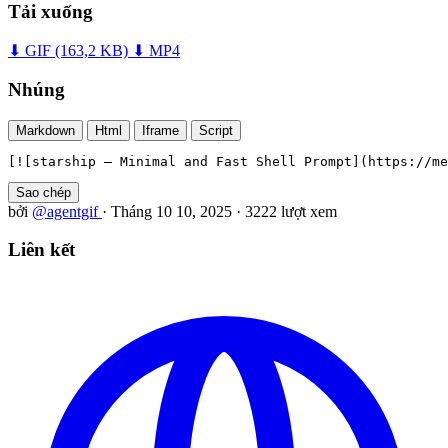
Tải xuống
⬇ GIF
(163,2 KB)
⬇ MP4
Nhúng
Markdown
Html
Iframe
Script
[![starship — Minimal and Fast Shell Prompt](https://me
Sao chép
bởi
@agentgif
·
Tháng 10 10, 2025
·
3222 lượt xem
Liên kết