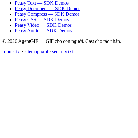
Peasy Text — SDK Demos
Peasy Document — SDK Demos
Peasy Compress — SDK Demos
Peasy CSS — SDK Demos
Peasy Video — SDK Demos
Peasy Audio — SDK Demos
© 2026 AgentGIF — GIF cho con người. Cast cho tác nhân.
robots.txt
·
sitemap.xml
·
security.txt