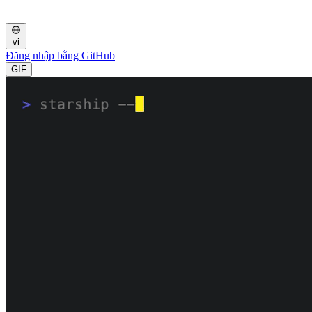
vi
Đăng nhập bằng GitHub
GIF