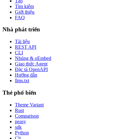
Tạo
Tìm kiếm
Giới thiệu
FAQ
Nhà phát triển
Tài liệu
REST API
CLI
Nhúng & oEmbed
Giao thức Agent
Đặc tả OpenAPI
Hướng dẫn
llms.txt
Thẻ phổ biến
Theme Variant
Rust
Comparison
peasy
sdk
Python
Cli