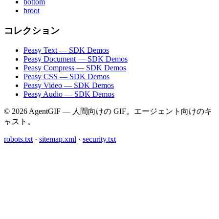
bottom
broot
コレクション
Peasy Text — SDK Demos
Peasy Document — SDK Demos
Peasy Compress — SDK Demos
Peasy CSS — SDK Demos
Peasy Video — SDK Demos
Peasy Audio — SDK Demos
© 2026 AgentGIF — 人間向けの GIF。エージェント向けのキ
ャスト。
robots.txt
·
sitemap.xml
·
security.txt