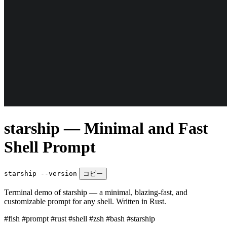
starship — Minimal and Fast
Shell Prompt
starship --version
コピー
Terminal demo of starship — a minimal, blazing-fast, and
customizable prompt for any shell. Written in Rust.
#fish
#prompt
#rust
#shell
#zsh
#bash
#starship