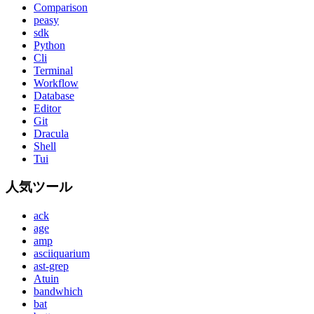
Comparison
peasy
sdk
Python
Cli
Terminal
Workflow
Database
Editor
Git
Dracula
Shell
Tui
人気ツール
ack
age
amp
asciiquarium
ast-grep
Atuin
bandwhich
bat