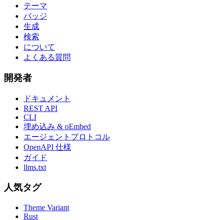
テーマ
バッジ
生成
検索
について
よくある質問
開発者
ドキュメント
REST API
CLI
埋め込み & oEmbed
エージェントプロトコル
OpenAPI 仕様
ガイド
llms.txt
人気タグ
Theme Variant
Rust