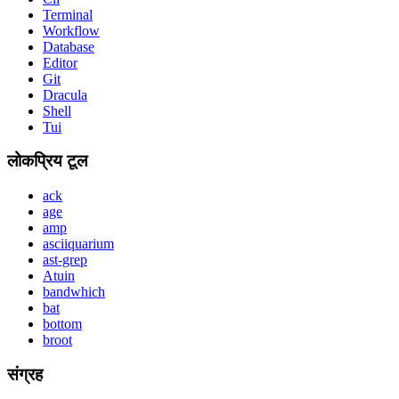
Terminal
Workflow
Database
Editor
Git
Dracula
Shell
Tui
लोकप्रिय टूल
ack
age
amp
asciiquarium
ast-grep
Atuin
bandwhich
bat
bottom
broot
संग्रह