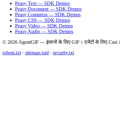
Peasy Text — SDK Demos
Peasy Document — SDK Demos
Peasy Compress — SDK Demos
Peasy CSS — SDK Demos
Peasy Video — SDK Demos
Peasy Audio — SDK Demos
© 2026 AgentGIF — इंसानों के लिए GIF। एजेंटों के लिए Cast।
robots.txt
·
sitemap.xml
·
security.txt