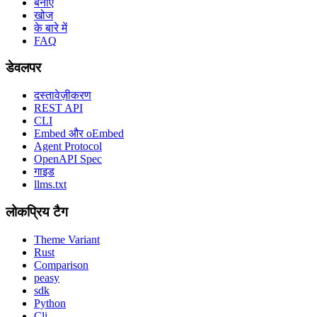
बनाएं
खोज
के बारे में
FAQ
डेवलपर
दस्तावेज़ीकरण
REST API
CLI
Embed और oEmbed
Agent Protocol
OpenAPI Spec
गाइड
llms.txt
लोकप्रिय टैग
Theme Variant
Rust
Comparison
peasy
sdk
Python
Cli