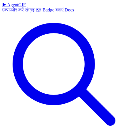
▶
AgentGIF
एक्सप्लोर करें
संग्रह
टूल
Badge
बनाएं
Docs