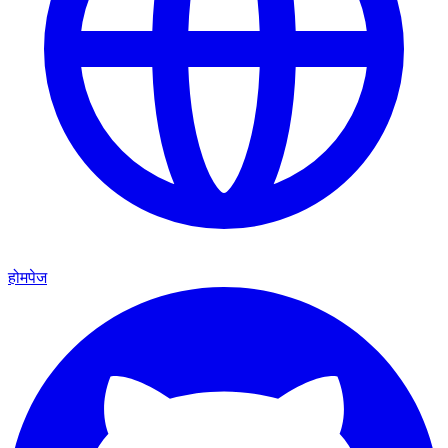
होमपेज