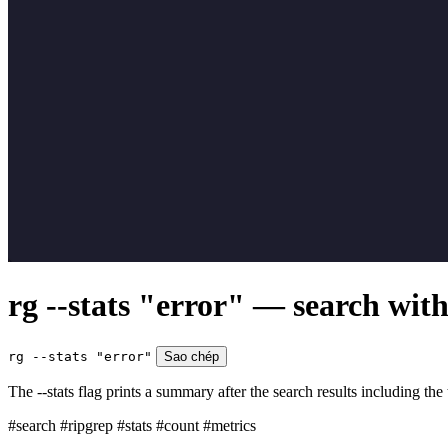
rg --stats "error" — search with
rg --stats "error"
Sao chép
The --stats flag prints a summary after the search results including th
#search
#ripgrep
#stats
#count
#metrics