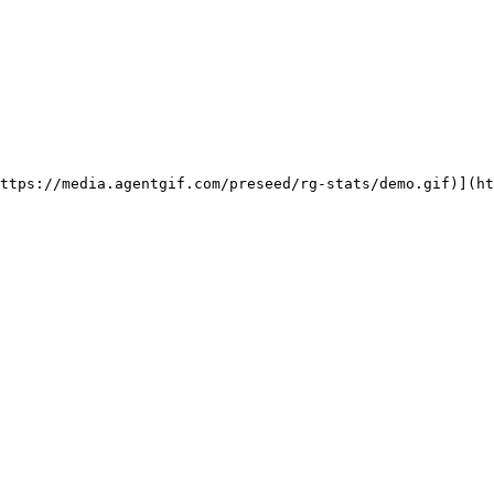
ttps://media.agentgif.com/preseed/rg-stats/demo.gif)](ht