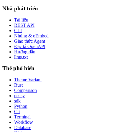
Nhà phát triển
Tài liệu
REST API
CLI
Nhúng & oEmbed
Giao thức Agent
Đặc tả OpenAPI
Hướng dẫn
llms.txt
Thẻ phổ biến
Theme Variant
Rust
Comparison
peasy
sdk
Python
Cli
Terminal
Workflow
Database