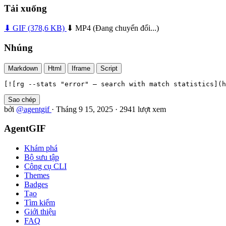
Tải xuống
⬇ GIF
(378,6 KB)
⬇ MP4
(Đang chuyển đổi...)
Nhúng
Markdown
Html
Iframe
Script
[![rg --stats "error" — search with match statistics](h
Sao chép
bởi
@agentgif
·
Tháng 9 15, 2025
·
2941 lượt xem
AgentGIF
Khám phá
Bộ sưu tập
Công cụ CLI
Themes
Badges
Tạo
Tìm kiếm
Giới thiệu
FAQ