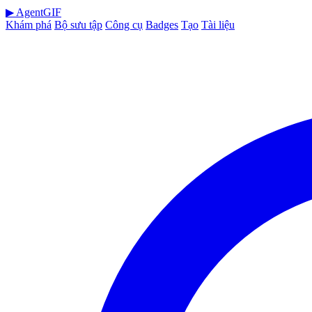
▶
AgentGIF
Khám phá
Bộ sưu tập
Công cụ
Badges
Tạo
Tài liệu