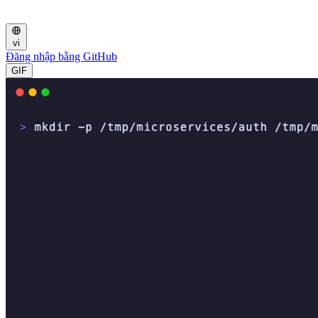
vi
Đăng nhập bằng GitHub
GIF