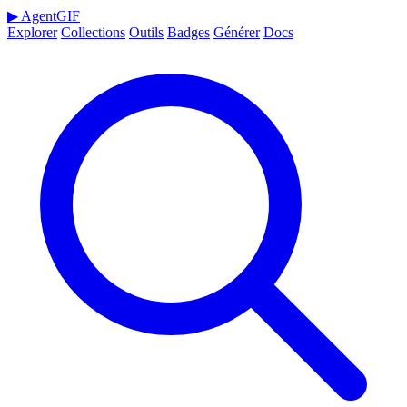
▶
AgentGIF
Explorer
Collections
Outils
Badges
Générer
Docs