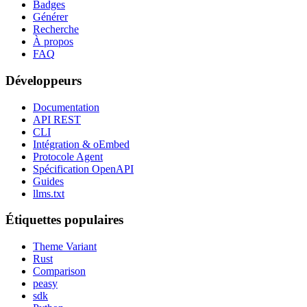
Badges
Générer
Recherche
À propos
FAQ
Développeurs
Documentation
API REST
CLI
Intégration & oEmbed
Protocole Agent
Spécification OpenAPI
Guides
llms.txt
Étiquettes populaires
Theme Variant
Rust
Comparison
peasy
sdk