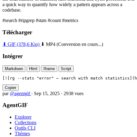
a quick way to quantify how widely a pattern appears across a
codebase.
#search
#ripgrep
#stats
#count
#metrics
Télécharger
⬇ GIF
(378,6 Kio)
⬇ MP4
(Conversion en cours...)
Intégrer
Markdown
Html
Iframe
Script
[![rg --stats "error" — search with match statistics](h
Copier
par
@agentgif
·
Sep 15, 2025
·
2938 vues
AgentGIF
Explorer
Collections
Outils CLI
Thèmes