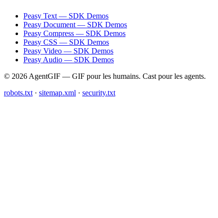
Peasy Text — SDK Demos
Peasy Document — SDK Demos
Peasy Compress — SDK Demos
Peasy CSS — SDK Demos
Peasy Video — SDK Demos
Peasy Audio — SDK Demos
© 2026 AgentGIF — GIF pour les humains. Cast pour les agents.
robots.txt
·
sitemap.xml
·
security.txt