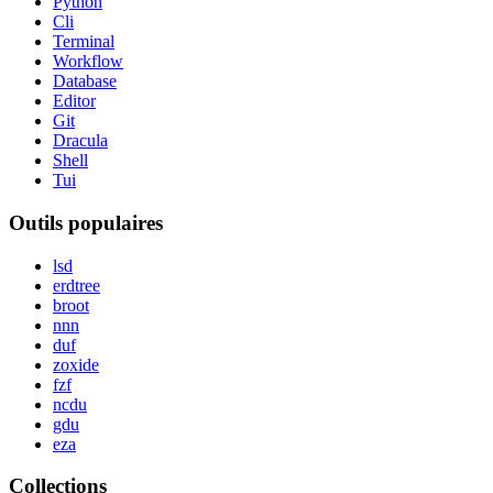
Python
Cli
Terminal
Workflow
Database
Editor
Git
Dracula
Shell
Tui
Outils populaires
lsd
erdtree
broot
nnn
duf
zoxide
fzf
ncdu
gdu
eza
Collections