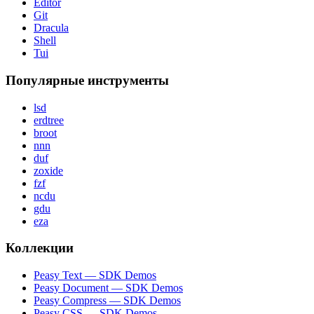
Editor
Git
Dracula
Shell
Tui
Популярные инструменты
lsd
erdtree
broot
nnn
duf
zoxide
fzf
ncdu
gdu
eza
Коллекции
Peasy Text — SDK Demos
Peasy Document — SDK Demos
Peasy Compress — SDK Demos
Peasy CSS — SDK Demos