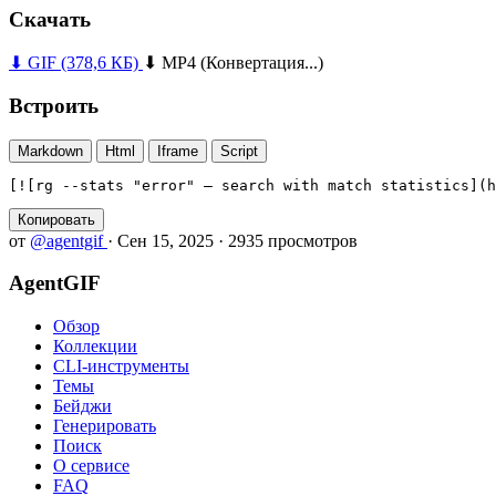
Скачать
⬇ GIF
(378,6 КБ)
⬇ MP4
(Конвертация...)
Встроить
Markdown
Html
Iframe
Script
[![rg --stats "error" — search with match statistics](h
Копировать
от
@agentgif
·
Сен 15, 2025
·
2935 просмотров
AgentGIF
Обзор
Коллекции
CLI-инструменты
Темы
Бейджи
Генерировать
Поиск
О сервисе
FAQ