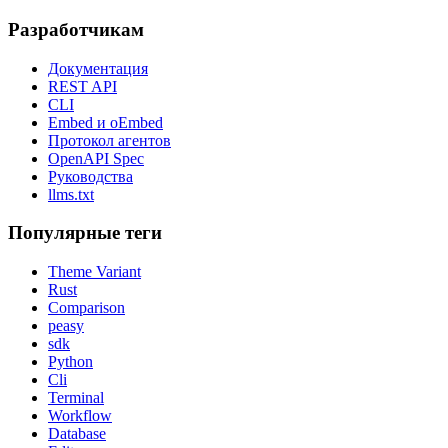
Разработчикам
Документация
REST API
CLI
Embed и oEmbed
Протокол агентов
OpenAPI Spec
Руководства
llms.txt
Популярные теги
Theme Variant
Rust
Comparison
peasy
sdk
Python
Cli
Terminal
Workflow
Database