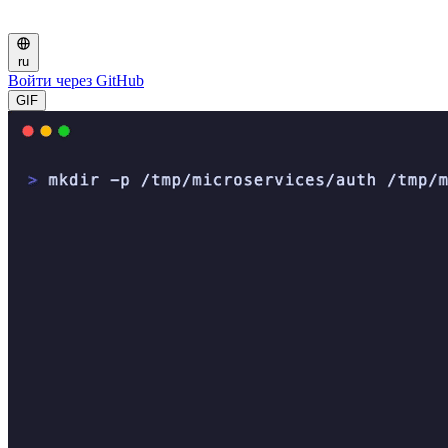
ru
Войти через GitHub
GIF