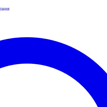
тация