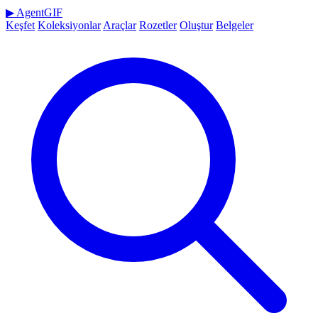
▶
AgentGIF
Keşfet
Koleksiyonlar
Araçlar
Rozetler
Oluştur
Belgeler