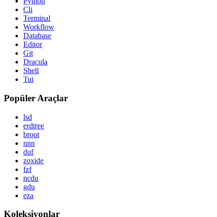
Python
Cli
Terminal
Workflow
Database
Editor
Git
Dracula
Shell
Tui
Popüler Araçlar
lsd
erdtree
broot
nnn
duf
zoxide
fzf
ncdu
gdu
eza
Koleksiyonlar