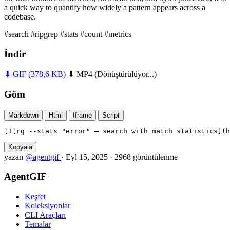
a quick way to quantify how widely a pattern appears across a
codebase.
#search
#ripgrep
#stats
#count
#metrics
İndir
⬇ GIF
(378,6 KB)
⬇ MP4
(Dönüştürülüyor...)
Göm
Markdown
Html
Iframe
Script
[![rg --stats "error" — search with match statistics](h
Kopyala
yazan
@agentgif
·
Eyl 15, 2025
·
2968 görüntülenme
AgentGIF
Keşfet
Koleksiyonlar
CLI Araçları
Temalar