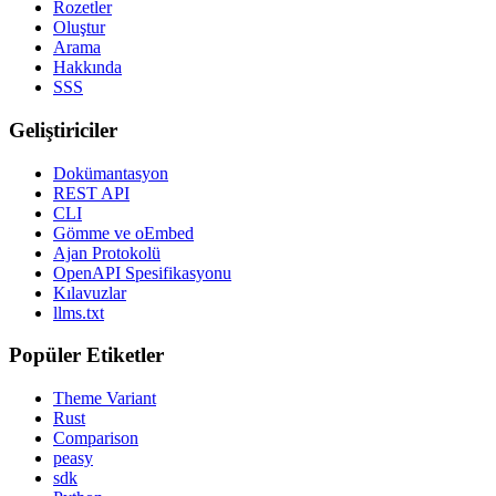
Rozetler
Oluştur
Arama
Hakkında
SSS
Geliştiriciler
Dokümantasyon
REST API
CLI
Gömme ve oEmbed
Ajan Protokolü
OpenAPI Spesifikasyonu
Kılavuzlar
llms.txt
Popüler Etiketler
Theme Variant
Rust
Comparison
peasy
sdk