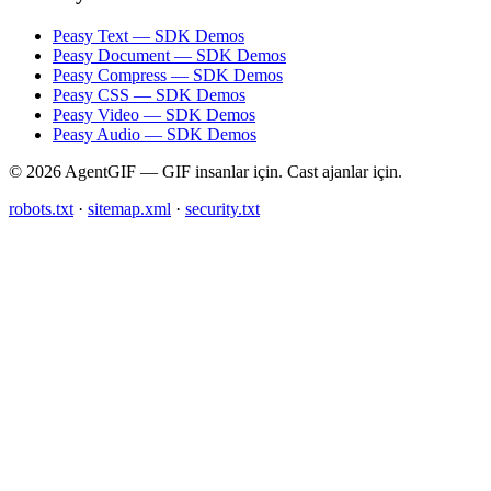
Peasy Text — SDK Demos
Peasy Document — SDK Demos
Peasy Compress — SDK Demos
Peasy CSS — SDK Demos
Peasy Video — SDK Demos
Peasy Audio — SDK Demos
© 2026 AgentGIF — GIF insanlar için. Cast ajanlar için.
robots.txt
·
sitemap.xml
·
security.txt