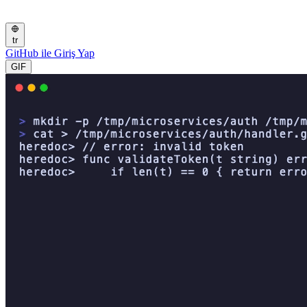
tr
GitHub ile Giriş Yap
GIF