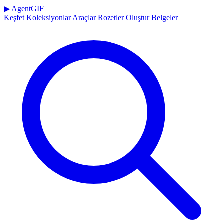
▶
AgentGIF
Keşfet
Koleksiyonlar
Araçlar
Rozetler
Oluştur
Belgeler