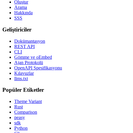
Oluştur
Arama
Hakkında
SSS
Geliştiriciler
Dokümantasyon
REST API
CLI
Gömme ve oEmbed
Ajan Protokolü
OpenAPI Spesifikasyonu
Kılavuzlar
llms.txt
Popüler Etiketler
Theme Variant
Rust
Comparison
peasy
sdk
Python