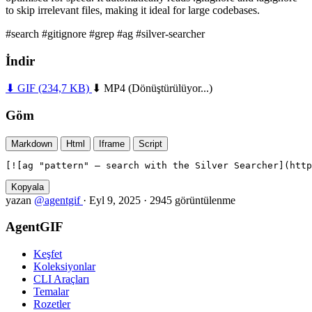
to skip irrelevant files, making it ideal for large codebases.
#search
#gitignore
#grep
#ag
#silver-searcher
İndir
⬇ GIF
(234,7 KB)
⬇ MP4
(Dönüştürülüyor...)
Göm
Markdown
Html
Iframe
Script
[![ag "pattern" — search with the Silver Searcher](htt
Kopyala
yazan
@agentgif
·
Eyl 9, 2025
·
2945 görüntülenme
AgentGIF
Keşfet
Koleksiyonlar
CLI Araçları
Temalar
Rozetler