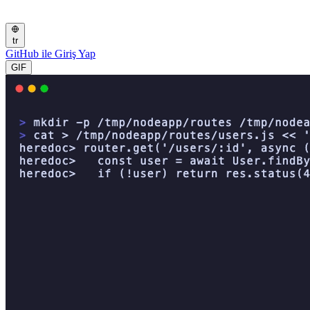
tr
GitHub ile Giriş Yap
GIF