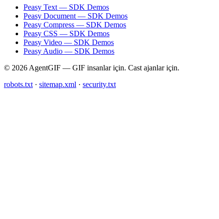
Peasy Text — SDK Demos
Peasy Document — SDK Demos
Peasy Compress — SDK Demos
Peasy CSS — SDK Demos
Peasy Video — SDK Demos
Peasy Audio — SDK Demos
© 2026 AgentGIF — GIF insanlar için. Cast ajanlar için.
robots.txt
·
sitemap.xml
·
security.txt