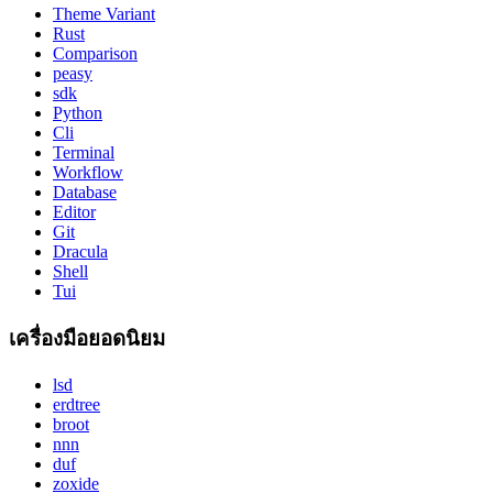
Theme Variant
Rust
Comparison
peasy
sdk
Python
Cli
Terminal
Workflow
Database
Editor
Git
Dracula
Shell
Tui
เครื่องมือยอดนิยม
lsd
erdtree
broot
nnn
duf
zoxide