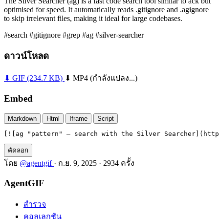
The Silver Searcher (ag) is a fast code search tool similar to ack but
optimised for speed. It automatically reads .gitignore and .agignore
to skip irrelevant files, making it ideal for large codebases.
#search
#gitignore
#grep
#ag
#silver-searcher
ดาวน์โหลด
⬇ GIF
(234.7 KB)
⬇ MP4
(กำลังแปลง...)
Embed
Markdown
Html
Iframe
Script
[![ag "pattern" — search with the Silver Searcher](htt
คัดลอก
โดย
@agentgif
·
ก.ย. 9, 2025
·
2934 ครั้ง
AgentGIF
สำรวจ
คอลเลกชัน