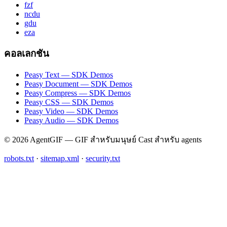
fzf
ncdu
gdu
eza
คอลเลกชัน
Peasy Text — SDK Demos
Peasy Document — SDK Demos
Peasy Compress — SDK Demos
Peasy CSS — SDK Demos
Peasy Video — SDK Demos
Peasy Audio — SDK Demos
© 2026 AgentGIF — GIF สำหรับมนุษย์ Cast สำหรับ agents
robots.txt
·
sitemap.xml
·
security.txt