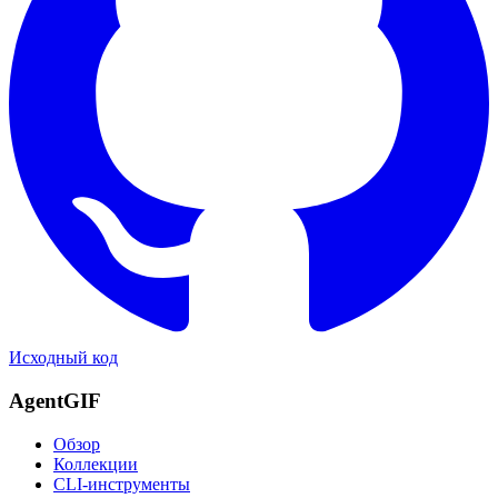
Исходный код
AgentGIF
Обзор
Коллекции
CLI-инструменты