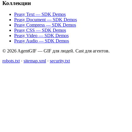
Коллекции
Peasy Text — SDK Demos
Peasy Document — SDK Demos
Peasy Compress — SDK Demos
Peasy CSS — SDK Demos
Peasy Video — SDK Demos
Peasy Audio — SDK Demos
© 2026 AgentGIF — GIF для людей. Cast для агентов.
robots.txt
·
sitemap.xml
·
security.txt