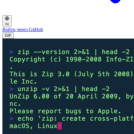
ru
Войти через GitHub
GIF