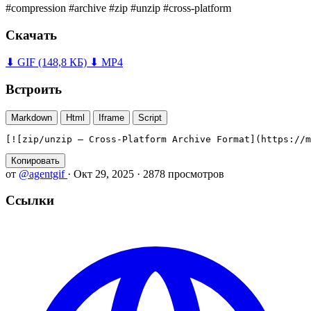
#compression
#archive
#zip
#unzip
#cross-platform
Скачать
⬇ GIF
(148,8 КБ)
⬇ MP4
Встроить
Markdown
Html
Iframe
Script
[![zip/unzip — Cross-Platform Archive Format](https://m
Копировать
от
@agentgif
·
Окт 29, 2025
·
2878 просмотров
Ссылки