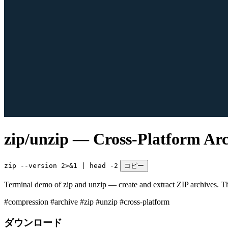
zip/unzip — Cross-Platform Ar
zip --version 2>&1 | head -2
コピー
Terminal demo of zip and unzip — create and extract ZIP archives. Th
#compression
#archive
#zip
#unzip
#cross-platform
ダウンロード