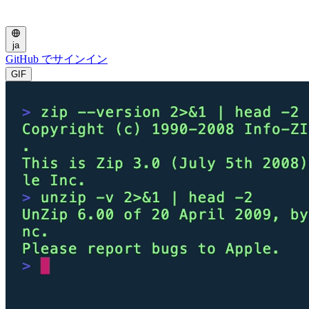
ja
GitHub でサインイン
GIF