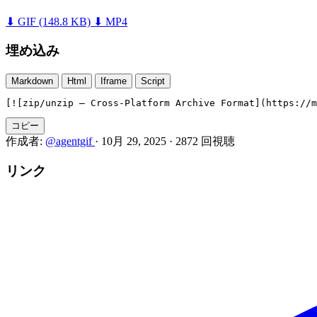
⬇ GIF
(148.8 KB)
⬇ MP4
埋め込み
Markdown
Html
Iframe
Script
[![zip/unzip — Cross-Platform Archive Format](https://m
コピー
作成者:
@agentgif
·
10月 29, 2025
·
2872 回視聴
リンク