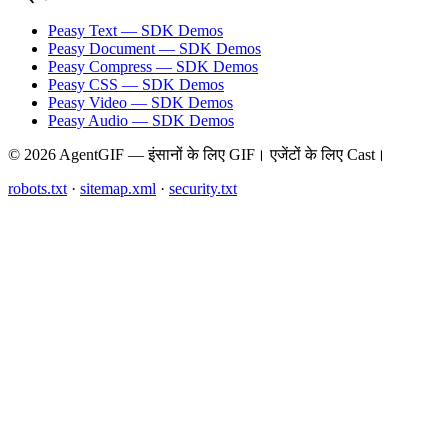
Peasy Text — SDK Demos
Peasy Document — SDK Demos
Peasy Compress — SDK Demos
Peasy CSS — SDK Demos
Peasy Video — SDK Demos
Peasy Audio — SDK Demos
© 2026 AgentGIF — इंसानों के लिए GIF। एजेंटों के लिए Cast।
robots.txt
·
sitemap.xml
·
security.txt