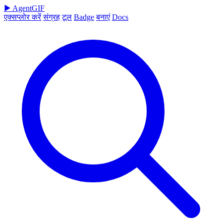
▶
AgentGIF
एक्सप्लोर करें
संग्रह
टूल
Badge
बनाएं
Docs