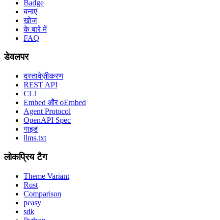
Badge
बनाएं
खोज
के बारे में
FAQ
डेवलपर
दस्तावेज़ीकरण
REST API
CLI
Embed और oEmbed
Agent Protocol
OpenAPI Spec
गाइड
llms.txt
लोकप्रिय टैग
Theme Variant
Rust
Comparison
peasy
sdk