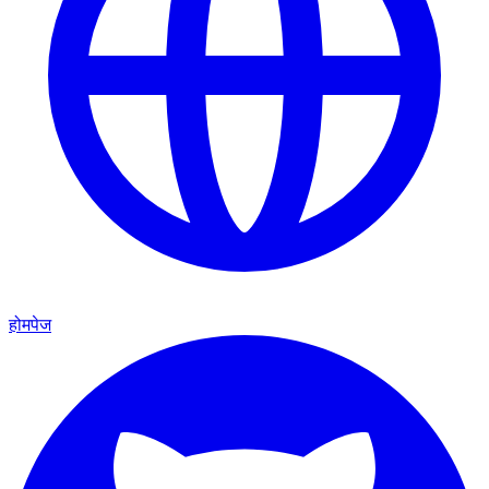
होमपेज