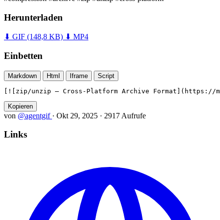
Herunterladen
⬇ GIF
(148,8 KB)
⬇ MP4
Einbetten
Markdown
Html
Iframe
Script
[![zip/unzip — Cross-Platform Archive Format](https://m
Kopieren
von
@agentgif
·
Okt 29, 2025
·
2917 Aufrufe
Links