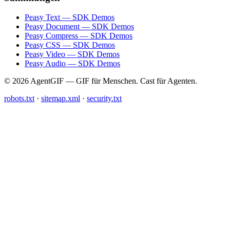
Peasy Text — SDK Demos
Peasy Document — SDK Demos
Peasy Compress — SDK Demos
Peasy CSS — SDK Demos
Peasy Video — SDK Demos
Peasy Audio — SDK Demos
© 2026 AgentGIF — GIF für Menschen. Cast für Agenten.
robots.txt
·
sitemap.xml
·
security.txt