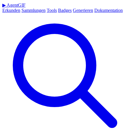
▶
AgentGIF
Erkunden
Sammlungen
Tools
Badges
Generieren
Dokumentation