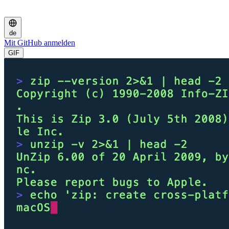
de
Mit GitHub anmelden
GIF