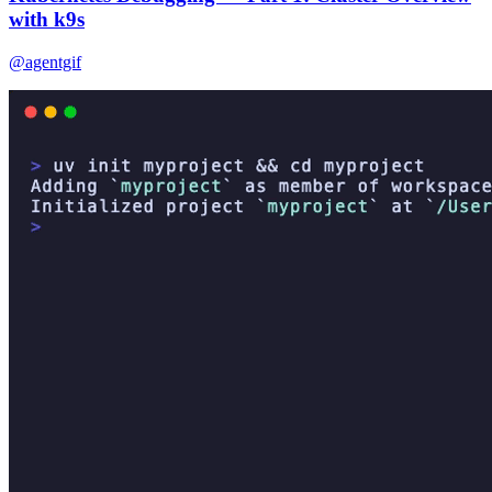
with k9s
@agentgif