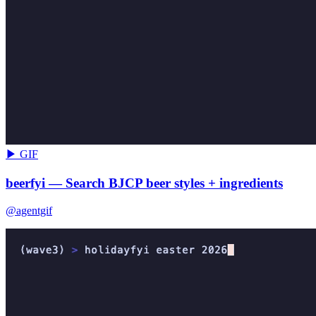
▶ GIF
beerfyi — Search BJCP beer styles + ingredients
@agentgif