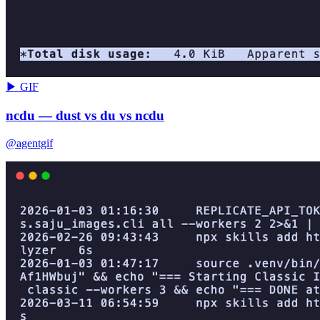
▶ GIF
ncdu — dust vs du vs ncdu
@agentgif