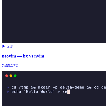
▶ GIF
neovim — hx vs nvim
@agentgif