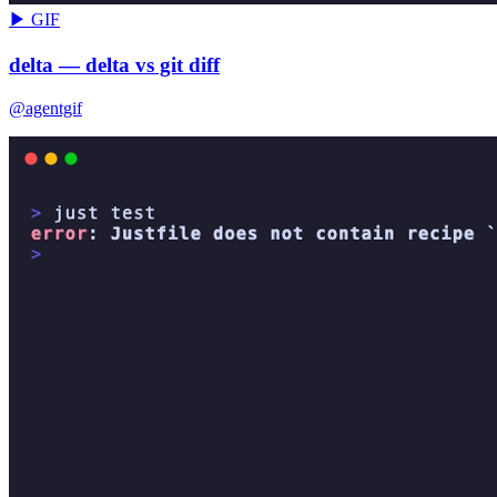
▶ GIF
delta — delta vs git diff
@agentgif