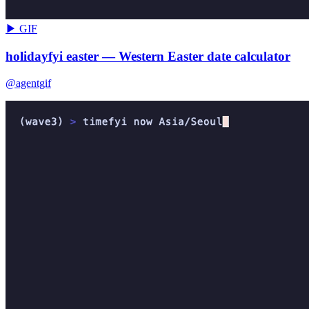
▶ GIF
holidayfyi easter — Western Easter date calculator
@agentgif