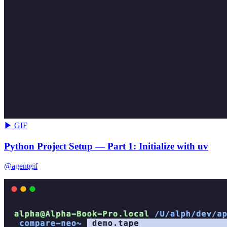
▶ GIF
Python Project Setup — Part 1: Initialize with uv
@agentgif