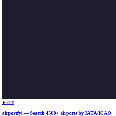
▶ GIF
airportfyi — Search 4500+ airports by IATA/ICAO