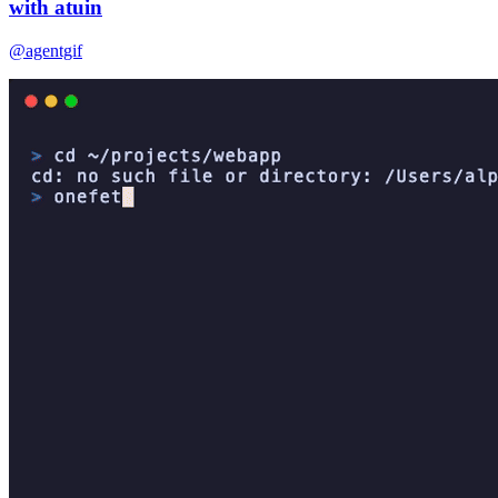
with atuin
@agentgif