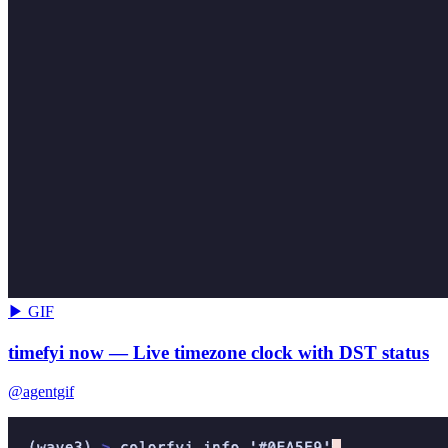
▶ GIF
timefyi now — Live timezone clock with DST status
@agentgif