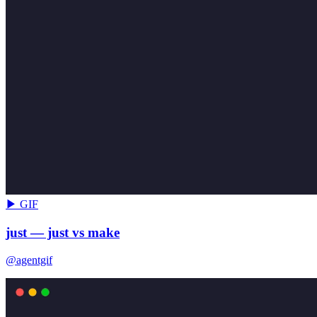
▶ GIF
just — just vs make
@agentgif