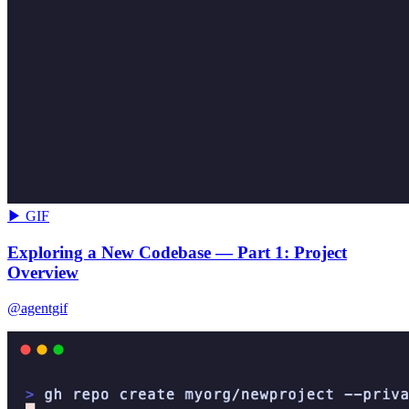
▶ GIF
Exploring a New Codebase — Part 1: Project
Overview
@agentgif