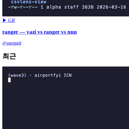
▶ GIF
ranger — yazi vs ranger vs nnn
@agentgif
최근