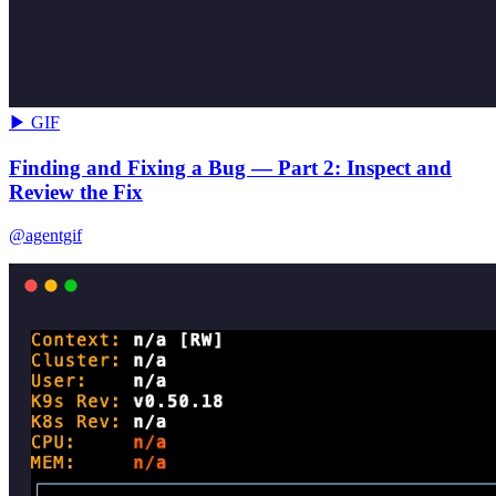
▶ GIF
Finding and Fixing a Bug — Part 2: Inspect and
Review the Fix
@agentgif