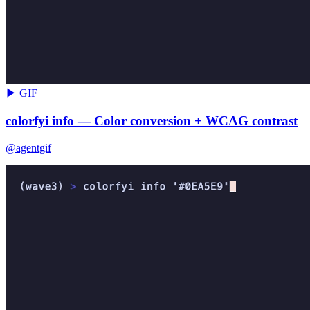
▶ GIF
colorfyi info — Color conversion + WCAG contrast
@agentgif