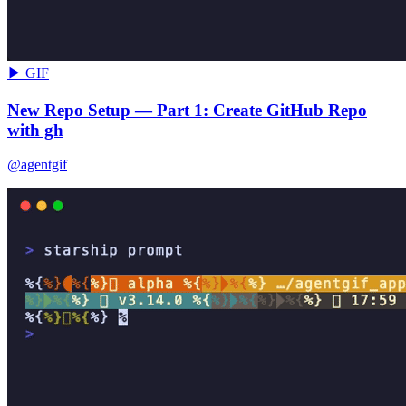
▶ GIF
New Repo Setup — Part 1: Create GitHub Repo
with gh
@agentgif