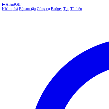
▶
AgentGIF
Khám phá
Bộ sưu tập
Công cụ
Badges
Tạo
Tài liệu