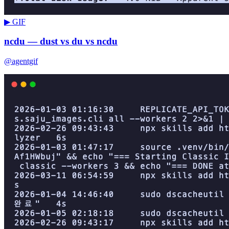
▶ GIF
ncdu — dust vs du vs ncdu
@agentgif