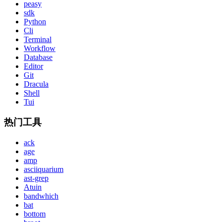
peasy
sdk
Python
Cli
Terminal
Workflow
Database
Editor
Git
Dracula
Shell
Tui
热门工具
ack
age
amp
asciiquarium
ast-grep
Atuin
bandwhich
bat
bottom