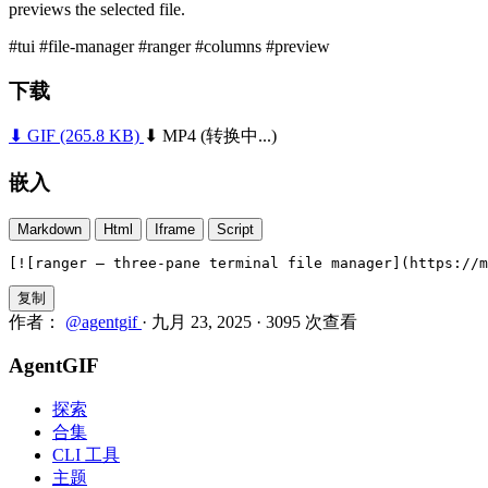
previews the selected file.
#tui
#file-manager
#ranger
#columns
#preview
下载
⬇ GIF
(265.8 KB)
⬇ MP4
(转换中...)
嵌入
Markdown
Html
Iframe
Script
[![ranger — three-pane terminal file manager](https://m
复制
作者：
@agentgif
·
九月 23, 2025
·
3095 次查看
AgentGIF
探索
合集
CLI 工具
主题