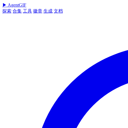
▶
AgentGIF
探索
合集
工具
徽章
生成
文档