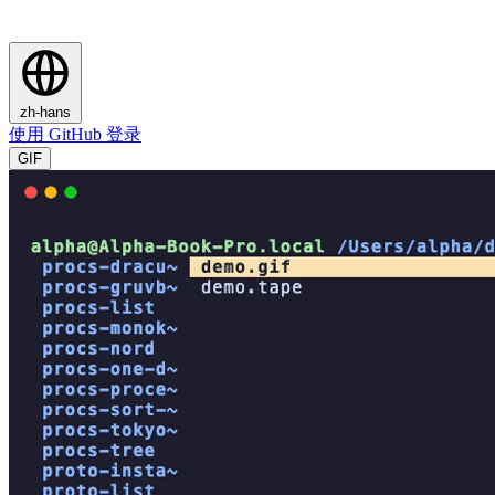
zh-hans
使用 GitHub 登录
GIF