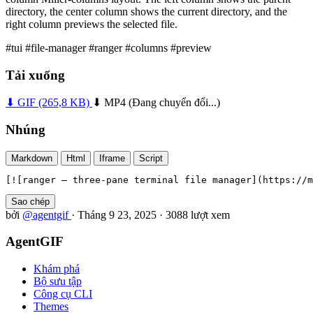
directory, the center column shows the current directory, and the
right column previews the selected file.
#tui
#file-manager
#ranger
#columns
#preview
Tải xuống
⬇ GIF
(265,8 KB)
⬇ MP4
(Đang chuyển đổi...)
Nhúng
Markdown
Html
Iframe
Script
[![ranger — three-pane terminal file manager](https://m
Sao chép
bởi
@agentgif
·
Tháng 9 23, 2025
·
3088 lượt xem
AgentGIF
Khám phá
Bộ sưu tập
Công cụ CLI
Themes