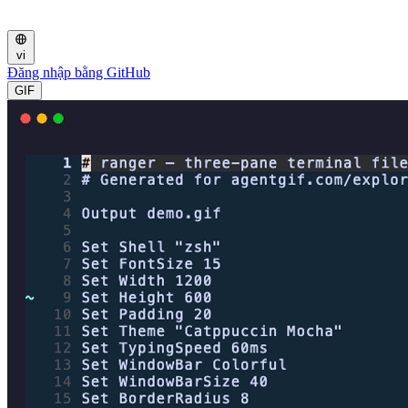
vi
Đăng nhập bằng GitHub
GIF