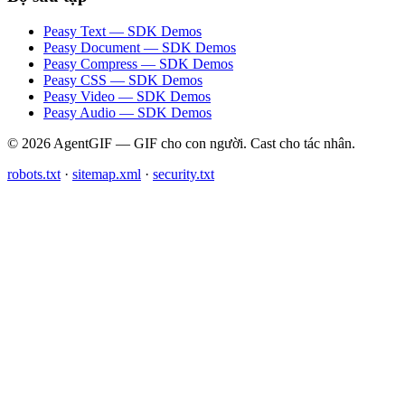
Peasy Text — SDK Demos
Peasy Document — SDK Demos
Peasy Compress — SDK Demos
Peasy CSS — SDK Demos
Peasy Video — SDK Demos
Peasy Audio — SDK Demos
© 2026 AgentGIF — GIF cho con người. Cast cho tác nhân.
robots.txt
·
sitemap.xml
·
security.txt