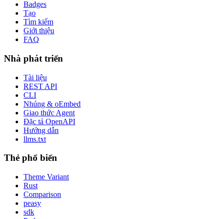
Badges
Tạo
Tìm kiếm
Giới thiệu
FAQ
Nhà phát triển
Tài liệu
REST API
CLI
Nhúng & oEmbed
Giao thức Agent
Đặc tả OpenAPI
Hướng dẫn
llms.txt
Thẻ phổ biến
Theme Variant
Rust
Comparison
peasy
sdk