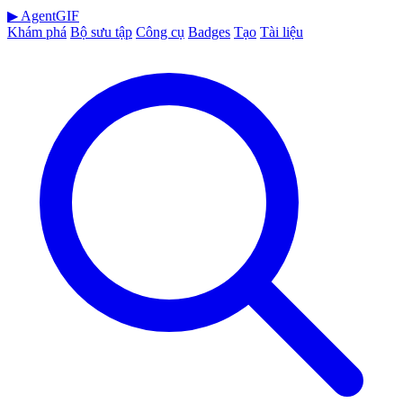
▶
AgentGIF
Khám phá
Bộ sưu tập
Công cụ
Badges
Tạo
Tài liệu