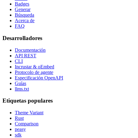
Badges
Generar
Búsqueda
Acerca de
FAQ
Desarrolladores
Documentación
API REST
CLI
Incrustar & oEmbed
Protocolo de agente
Especificación OpenAPI
Guías
llms.txt
Etiquetas populares
Theme Variant
Rust
Comparison
peasy
sdk