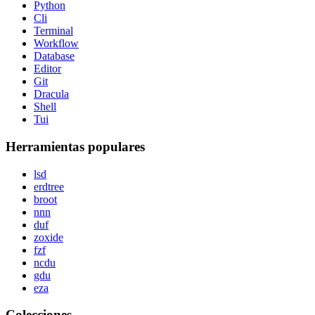
Python
Cli
Terminal
Workflow
Database
Editor
Git
Dracula
Shell
Tui
Herramientas populares
lsd
erdtree
broot
nnn
duf
zoxide
fzf
ncdu
gdu
eza
Colecciones