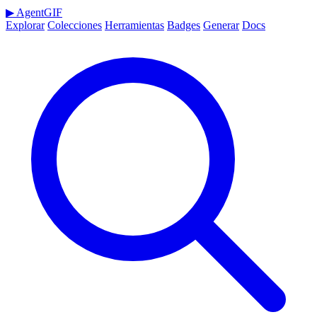
▶
AgentGIF
Explorar
Colecciones
Herramientas
Badges
Generar
Docs