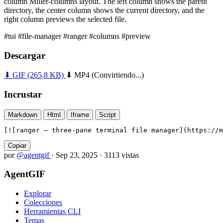
column Miller-columns layout. The left column shows the parent
directory, the center column shows the current directory, and the
right column previews the selected file.
#tui
#file-manager
#ranger
#columns
#preview
Descargar
⬇ GIF
(265,8 KB)
⬇ MP4
(Convirtiendo...)
Incrustar
Markdown
Html
Iframe
Script
[![ranger — three-pane terminal file manager](https://m
Copiar
por
@agentgif
·
Sep 23, 2025
·
3113 vistas
AgentGIF
Explorar
Colecciones
Herramientas CLI
Temas