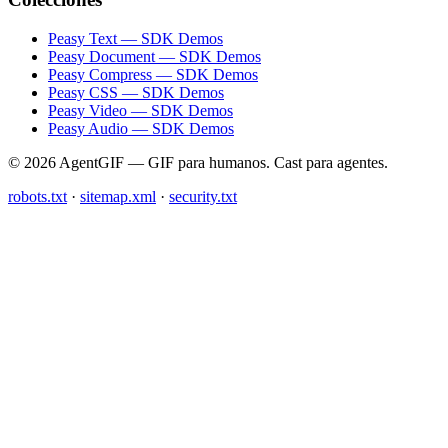
Peasy Text — SDK Demos
Peasy Document — SDK Demos
Peasy Compress — SDK Demos
Peasy CSS — SDK Demos
Peasy Video — SDK Demos
Peasy Audio — SDK Demos
© 2026 AgentGIF — GIF para humanos. Cast para agentes.
robots.txt
·
sitemap.xml
·
security.txt