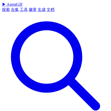
▶
AgentGIF
探索
合集
工具
徽章
生成
文档