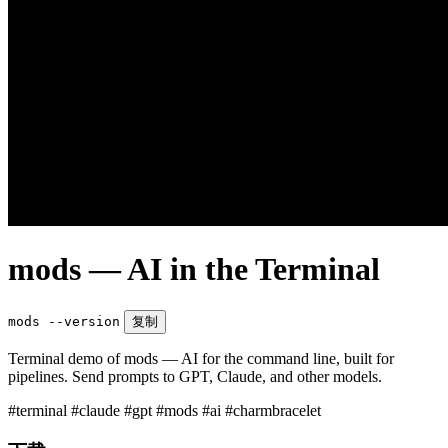
mods — AI in the Terminal
mods --version
复制
Terminal demo of mods — AI for the command line, built for
pipelines. Send prompts to GPT, Claude, and other models.
#terminal
#claude
#gpt
#mods
#ai
#charmbracelet