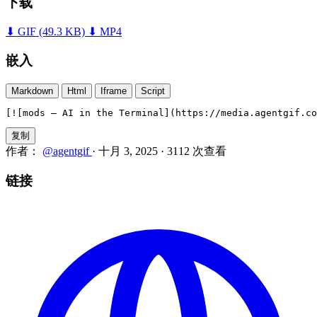
下载
⬇ GIF
(49.3 KB)
⬇ MP4
嵌入
Markdown
Html
Iframe
Script
[![mods — AI in the Terminal](https://media.agentgif.co
复制
作者：
@agentgif
·
十月 3, 2025
·
3112 次查看
链接