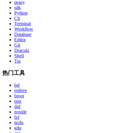
peasy
sdk
Python
Cli
Terminal
Workflow
Database
Editor
Git
Dracula
Shell
Tui
热门工具
lsd
erdtree
broot
nnn
duf
zoxide
fzf
ncdu
gdu