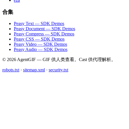
eza
合集
Peasy Text — SDK Demos
Peasy Document — SDK Demos
Peasy Compress — SDK Demos
Peasy CSS — SDK Demos
Peasy Video — SDK Demos
Peasy Audio — SDK Demos
© 2026 AgentGIF — GIF 供人类查看。Cast 供代理解析。
robots.txt
·
sitemap.xml
·
security.txt