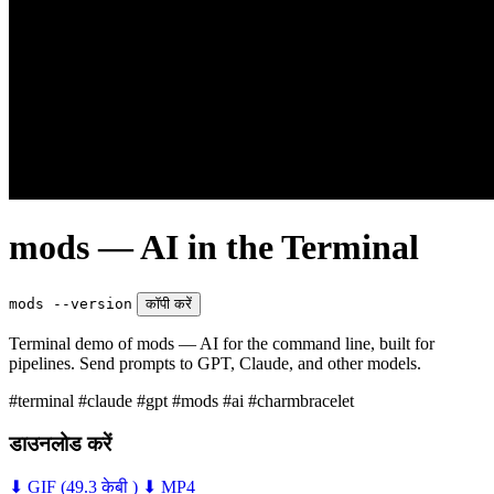
mods — AI in the Terminal
mods --version
कॉपी करें
Terminal demo of mods — AI for the command line, built for
pipelines. Send prompts to GPT, Claude, and other models.
#terminal
#claude
#gpt
#mods
#ai
#charmbracelet
डाउनलोड करें
⬇ GIF
(49.3 केबी )
⬇ MP4