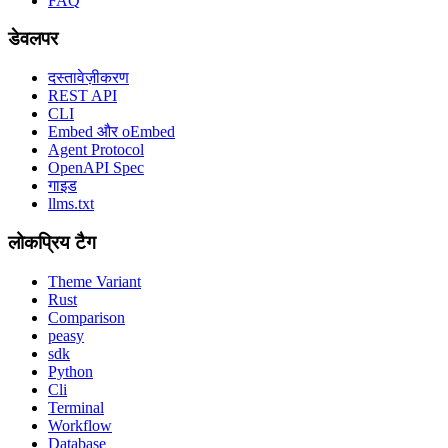
FAQ
डेवलपर
दस्तावेज़ीकरण
REST API
CLI
Embed और oEmbed
Agent Protocol
OpenAPI Spec
गाइड
llms.txt
लोकप्रिय टैग
Theme Variant
Rust
Comparison
peasy
sdk
Python
Cli
Terminal
Workflow
Database