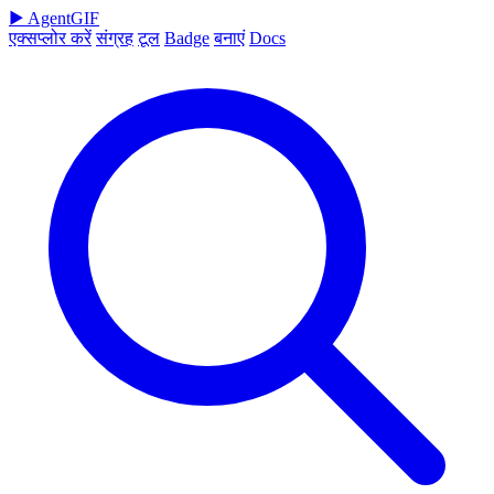
▶
AgentGIF
एक्सप्लोर करें
संग्रह
टूल
Badge
बनाएं
Docs