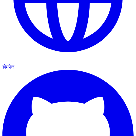
होमपेज