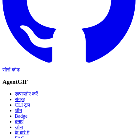
सोर्स कोड
AgentGIF
एक्सप्लोर करें
संग्रह
CLI टूल
थीम
Badge
बनाएं
खोज
के बारे में