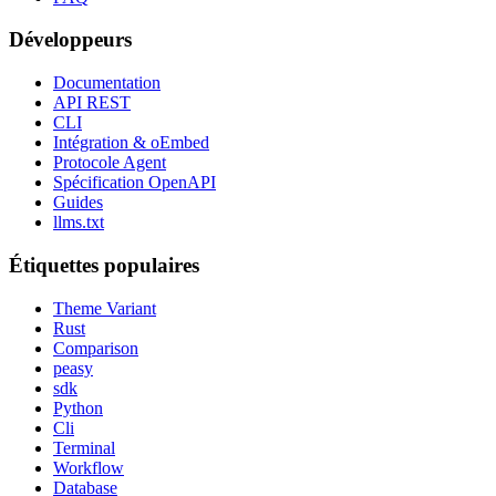
Développeurs
Documentation
API REST
CLI
Intégration & oEmbed
Protocole Agent
Spécification OpenAPI
Guides
llms.txt
Étiquettes populaires
Theme Variant
Rust
Comparison
peasy
sdk
Python
Cli
Terminal
Workflow
Database