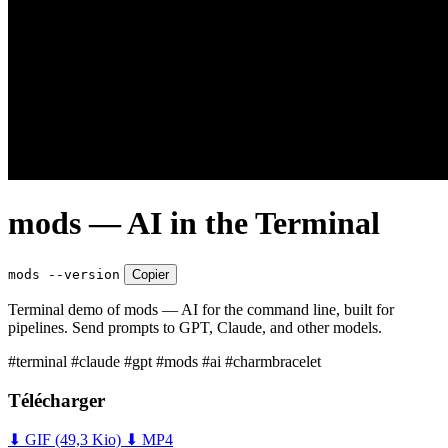
mods — AI in the Terminal
mods --version
Copier
Terminal demo of mods — AI for the command line, built for
pipelines. Send prompts to GPT, Claude, and other models.
#terminal
#claude
#gpt
#mods
#ai
#charmbracelet
Télécharger
⬇ GIF
(49,3 Kio)
⬇ MP4