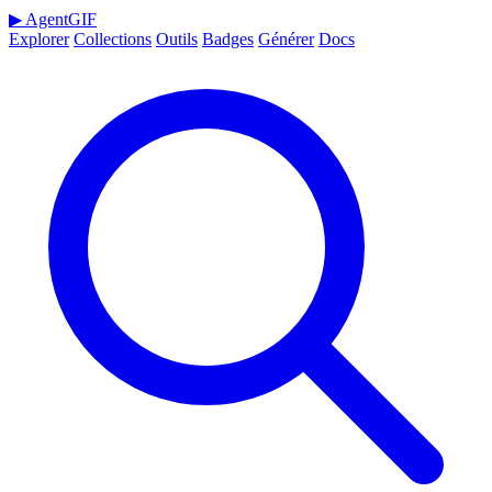
▶
AgentGIF
Explorer
Collections
Outils
Badges
Générer
Docs