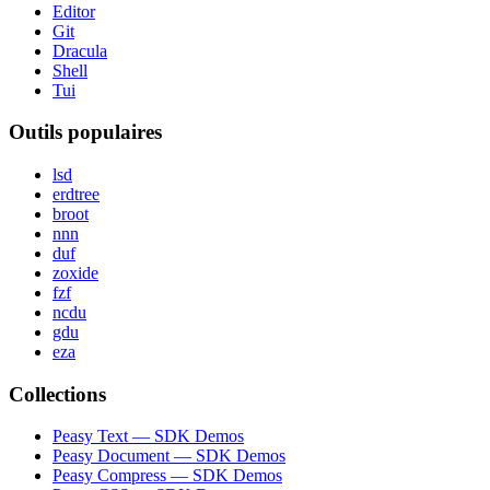
Editor
Git
Dracula
Shell
Tui
Outils populaires
lsd
erdtree
broot
nnn
duf
zoxide
fzf
ncdu
gdu
eza
Collections
Peasy Text — SDK Demos
Peasy Document — SDK Demos
Peasy Compress — SDK Demos