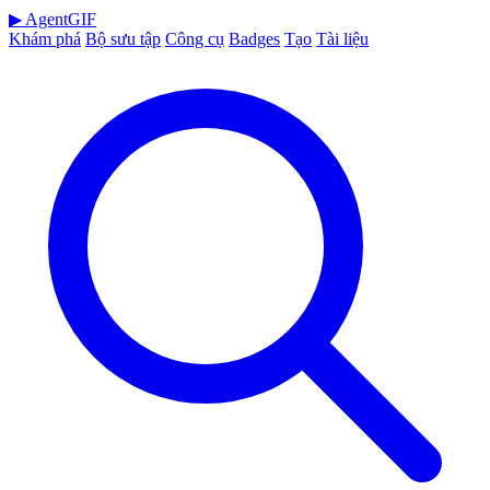
▶
AgentGIF
Khám phá
Bộ sưu tập
Công cụ
Badges
Tạo
Tài liệu