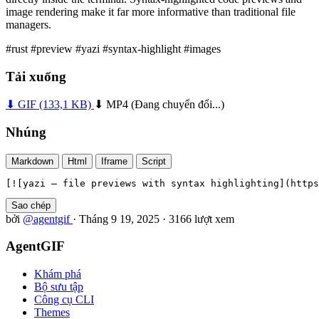
image rendering make it far more informative than traditional file
managers.
#rust
#preview
#yazi
#syntax-highlight
#images
Tải xuống
⬇ GIF
(133,1 KB)
⬇ MP4
(Đang chuyển đổi...)
Nhúng
Markdown
Html
Iframe
Script
[![yazi — file previews with syntax highlighting](https
Sao chép
bởi
@agentgif
·
Tháng 9 19, 2025
·
3166 lượt xem
AgentGIF
Khám phá
Bộ sưu tập
Công cụ CLI
Themes