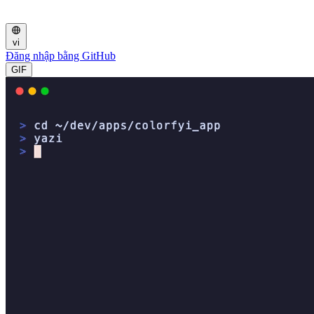
vi
Đăng nhập bằng GitHub
GIF