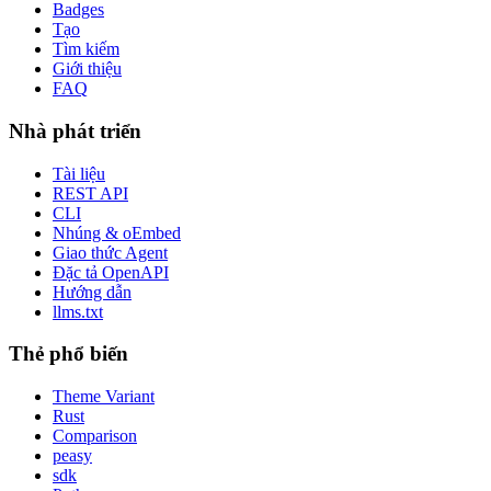
Badges
Tạo
Tìm kiếm
Giới thiệu
FAQ
Nhà phát triển
Tài liệu
REST API
CLI
Nhúng & oEmbed
Giao thức Agent
Đặc tả OpenAPI
Hướng dẫn
llms.txt
Thẻ phổ biến
Theme Variant
Rust
Comparison
peasy
sdk