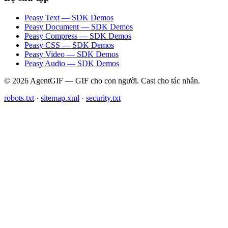
Peasy Text — SDK Demos
Peasy Document — SDK Demos
Peasy Compress — SDK Demos
Peasy CSS — SDK Demos
Peasy Video — SDK Demos
Peasy Audio — SDK Demos
© 2026 AgentGIF — GIF cho con người. Cast cho tác nhân.
robots.txt
·
sitemap.xml
·
security.txt