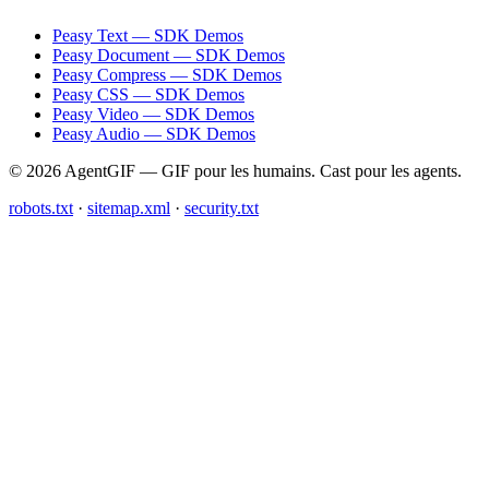
Peasy Text — SDK Demos
Peasy Document — SDK Demos
Peasy Compress — SDK Demos
Peasy CSS — SDK Demos
Peasy Video — SDK Demos
Peasy Audio — SDK Demos
© 2026 AgentGIF — GIF pour les humains. Cast pour les agents.
robots.txt
·
sitemap.xml
·
security.txt