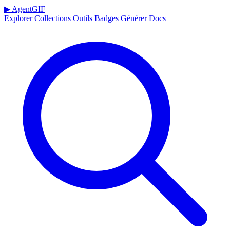
▶
AgentGIF
Explorer
Collections
Outils
Badges
Générer
Docs