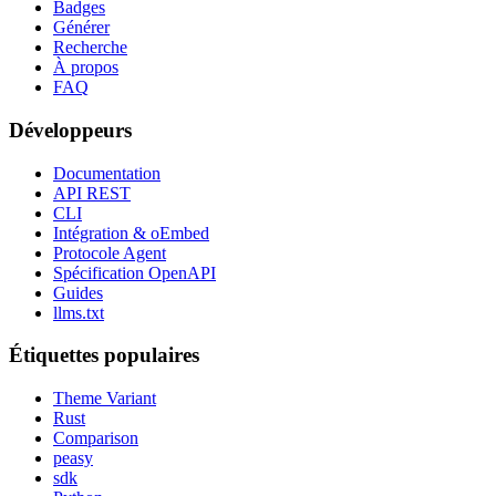
Badges
Générer
Recherche
À propos
FAQ
Développeurs
Documentation
API REST
CLI
Intégration & oEmbed
Protocole Agent
Spécification OpenAPI
Guides
llms.txt
Étiquettes populaires
Theme Variant
Rust
Comparison
peasy
sdk