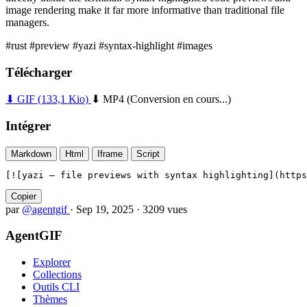
image rendering make it far more informative than traditional file
managers.
#rust
#preview
#yazi
#syntax-highlight
#images
Télécharger
⬇ GIF
(133,1 Kio)
⬇ MP4
(Conversion en cours...)
Intégrer
Markdown
Html
Iframe
Script
[![yazi — file previews with syntax highlighting](https
Copier
par
@agentgif
·
Sep 19, 2025
·
3209 vues
AgentGIF
Explorer
Collections
Outils CLI
Thèmes