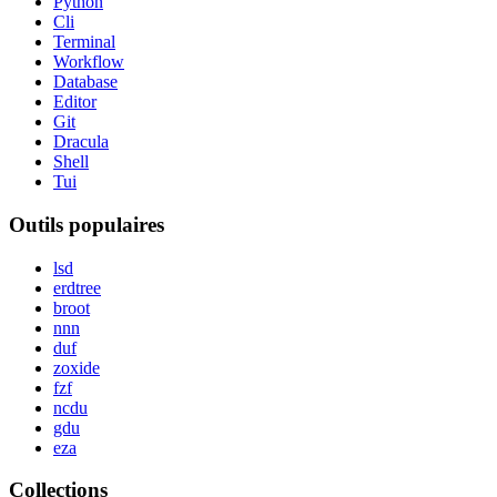
Python
Cli
Terminal
Workflow
Database
Editor
Git
Dracula
Shell
Tui
Outils populaires
lsd
erdtree
broot
nnn
duf
zoxide
fzf
ncdu
gdu
eza
Collections