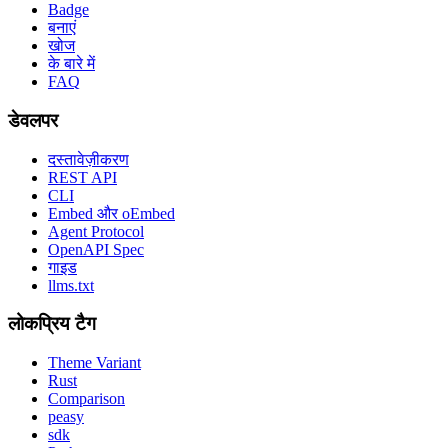
Badge
बनाएं
खोज
के बारे में
FAQ
डेवलपर
दस्तावेज़ीकरण
REST API
CLI
Embed और oEmbed
Agent Protocol
OpenAPI Spec
गाइड
llms.txt
लोकप्रिय टैग
Theme Variant
Rust
Comparison
peasy
sdk