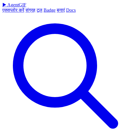
▶
AgentGIF
एक्सप्लोर करें
संग्रह
टूल
Badge
बनाएं
Docs