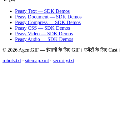
Peasy Text — SDK Demos
Peasy Document — SDK Demos
Peasy Compress — SDK Demos
Peasy CSS — SDK Demos
Peasy Video — SDK Demos
Peasy Audio — SDK Demos
© 2026 AgentGIF — इंसानों के लिए GIF। एजेंटों के लिए Cast।
robots.txt
·
sitemap.xml
·
security.txt