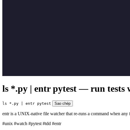
ls *.py | entr pytest — run tests
ls *.py | entr pytest
Sao chép
entr is a UNIX-native file watcher that re-runs a command when any file 
#unix
#watch
#pytest
#tdd
#entr