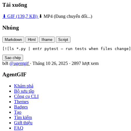
Tải xuống
⬇ GIF
(139,7 KB)
⬇ MP4
(Đang chuyển đổi...)
Nhúng
Markdown
Html
Iframe
Script
[![ls *.py | entr pytest — run tests when files change]
Sao chép
bởi
@agentgif
·
Tháng 10 26, 2025
·
2897 lượt xem
AgentGIF
Khám phá
Bộ sưu tập
Công cụ CLI
Themes
Badges
Tạo
Tìm kiếm
Giới thiệu
FAQ