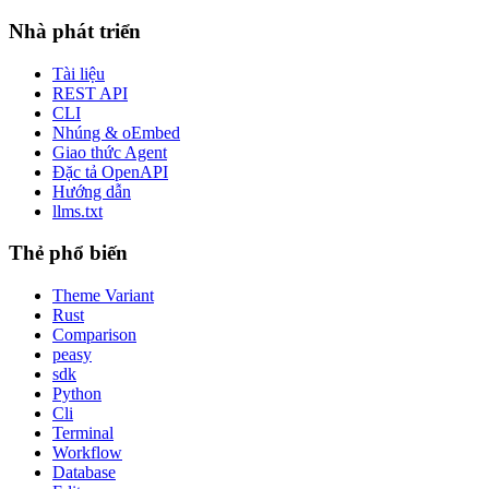
Nhà phát triển
Tài liệu
REST API
CLI
Nhúng & oEmbed
Giao thức Agent
Đặc tả OpenAPI
Hướng dẫn
llms.txt
Thẻ phổ biến
Theme Variant
Rust
Comparison
peasy
sdk
Python
Cli
Terminal
Workflow
Database