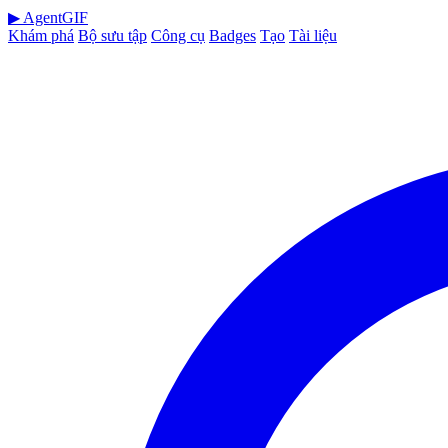
▶
AgentGIF
Khám phá
Bộ sưu tập
Công cụ
Badges
Tạo
Tài liệu