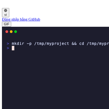
vi
Đăng nhập bằng GitHub
GIF