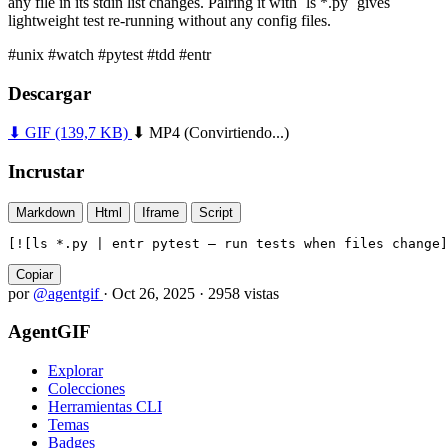
any file in its stdin list changes. Pairing it with `ls *.py` gives
lightweight test re-running without any config files.
#unix
#watch
#pytest
#tdd
#entr
Descargar
⬇ GIF
(139,7 KB)
⬇ MP4
(Convirtiendo...)
Incrustar
Markdown
Html
Iframe
Script
[![ls *.py | entr pytest — run tests when files change]
Copiar
por
@agentgif
·
Oct 26, 2025
·
2958 vistas
AgentGIF
Explorar
Colecciones
Herramientas CLI
Temas
Badges