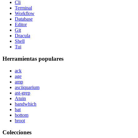
Cli
Terminal
Workflow
Database
Editor
Git
Dracula
Shell
Tui
Herramientas populares
ack
age
amp
asciiquarium
ast-grep
Atuin
bandwhich
bat
bottom
broot
Colecciones