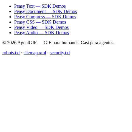
Peasy Text — SDK Demos
Peasy Document — SDK Demos
Peasy Compress — SDK Demos
Peasy CSS — SDK Demos
Peasy Video — SDK Demos
Peasy Audio — SDK Demos
© 2026 AgentGIF — GIF para humanos. Cast para agentes.
robots.txt
·
sitemap.xml
·
security.txt