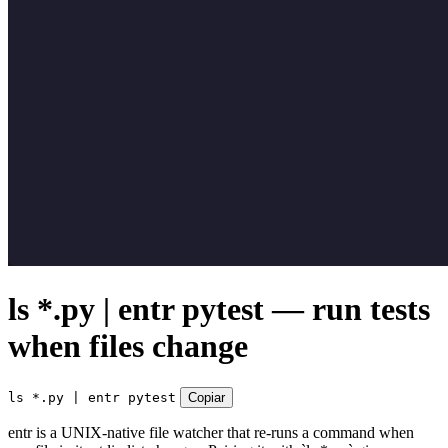
ls *.py | entr pytest — run tests
when files change
ls *.py | entr pytest
Copiar
entr is a UNIX-native file watcher that re-runs a command when