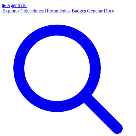
▶
AgentGIF
Explorar
Colecciones
Herramientas
Badges
Generar
Docs