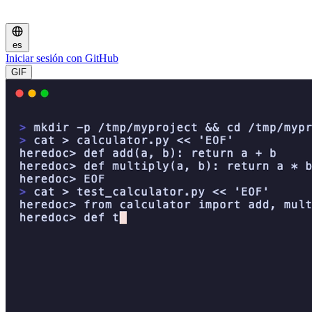
es
Iniciar sesión con GitHub
GIF