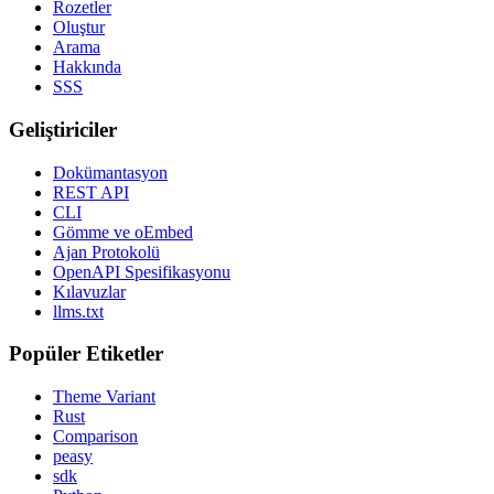
Rozetler
Oluştur
Arama
Hakkında
SSS
Geliştiriciler
Dokümantasyon
REST API
CLI
Gömme ve oEmbed
Ajan Protokolü
OpenAPI Spesifikasyonu
Kılavuzlar
llms.txt
Popüler Etiketler
Theme Variant
Rust
Comparison
peasy
sdk