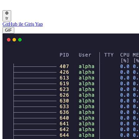
tr
GitHub ile Giriş Yap
GIF