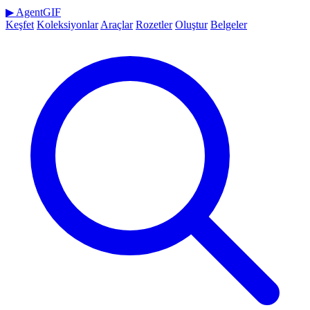
▶
AgentGIF
Keşfet
Koleksiyonlar
Araçlar
Rozetler
Oluştur
Belgeler