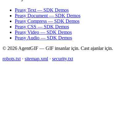
Peasy Text — SDK Demos
Peasy Document — SDK Demos
Peasy Compress — SDK Demos
Peasy CSS — SDK Demos
Peasy Video — SDK Demos
Peasy Audio — SDK Demos
© 2026 AgentGIF — GIF insanlar için. Cast ajanlar için.
robots.txt
·
sitemap.xml
·
security.txt