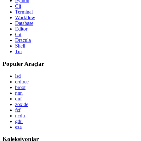
Python
Cli
Terminal
Workflow
Database
Editor
Git
Dracula
Shell
Tui
Popüler Araçlar
lsd
erdtree
broot
nnn
duf
zoxide
fzf
ncdu
gdu
eza
Koleksiyonlar