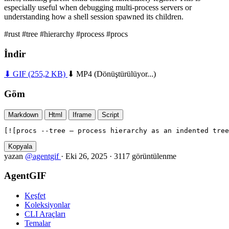
especially useful when debugging multi-process servers or
understanding how a shell session spawned its children.
#rust
#tree
#hierarchy
#process
#procs
İndir
⬇ GIF
(255,2 KB)
⬇ MP4
(Dönüştürülüyor...)
Göm
Markdown
Html
Iframe
Script
[![procs --tree — process hierarchy as an indented tree
Kopyala
yazan
@agentgif
·
Eki 26, 2025
·
3117 görüntülenme
AgentGIF
Keşfet
Koleksiyonlar
CLI Araçları
Temalar