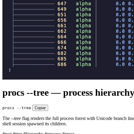
procs --tree — process hierarchy
procs --tree
Copiar
The --tree flag renders the full process forest with Unicode branch l
shell session spawned its children.
#rust
#tree
#hierarchy
#process
#procs