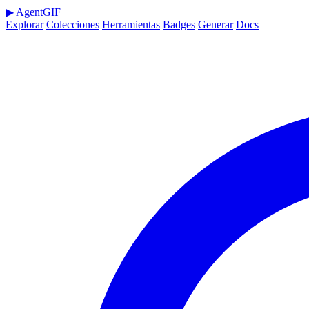
▶
AgentGIF
Explorar
Colecciones
Herramientas
Badges
Generar
Docs