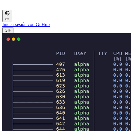
es
Iniciar sesión con GitHub
GIF