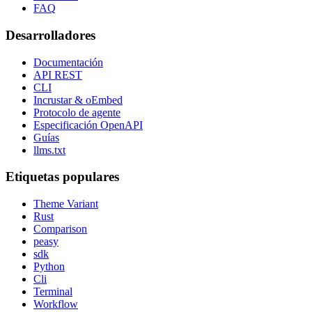
FAQ
Desarrolladores
Documentación
API REST
CLI
Incrustar & oEmbed
Protocolo de agente
Especificación OpenAPI
Guías
llms.txt
Etiquetas populares
Theme Variant
Rust
Comparison
peasy
sdk
Python
Cli
Terminal
Workflow