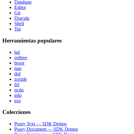
Database
Editor
Git
Dracula
Shell
Tui
Herramientas populares
lsd
erdtree
broot
nnn
duf
zoxide
fzf
ncdu
gdu
eza
Colecciones
Peasy Text — SDK Demos
Peasy Document — SDK Demos