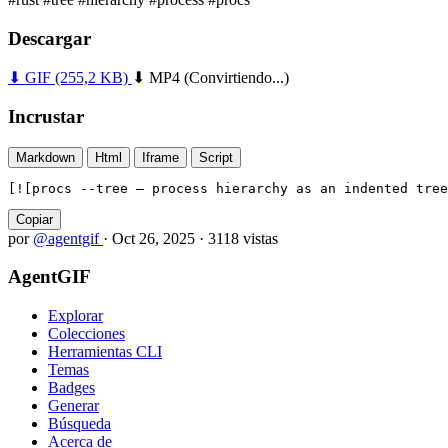
Descargar
⬇ GIF
(255,2 KB)
⬇ MP4
(Convirtiendo...)
Incrustar
Markdown
Html
Iframe
Script
[![procs --tree — process hierarchy as an indented tree
Copiar
por
@agentgif
·
Oct 26, 2025
·
3118 vistas
AgentGIF
Explorar
Colecciones
Herramientas CLI
Temas
Badges
Generar
Búsqueda
Acerca de