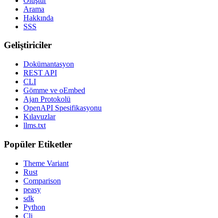
Oluştur
Arama
Hakkında
SSS
Geliştiriciler
Dokümantasyon
REST API
CLI
Gömme ve oEmbed
Ajan Protokolü
OpenAPI Spesifikasyonu
Kılavuzlar
llms.txt
Popüler Etiketler
Theme Variant
Rust
Comparison
peasy
sdk
Python
Cli