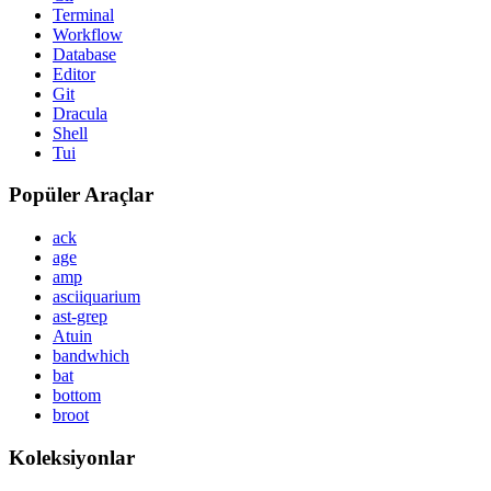
Terminal
Workflow
Database
Editor
Git
Dracula
Shell
Tui
Popüler Araçlar
ack
age
amp
asciiquarium
ast-grep
Atuin
bandwhich
bat
bottom
broot
Koleksiyonlar