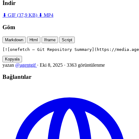
İndir
⬇ GIF
(37,9 KB)
⬇ MP4
Göm
Markdown
Html
Iframe
Script
[![onefetch — Git Repository Summary](https://media.age
Kopyala
yazan
@agentgif
·
Eki 8, 2025
·
3363 görüntülenme
Bağlantılar