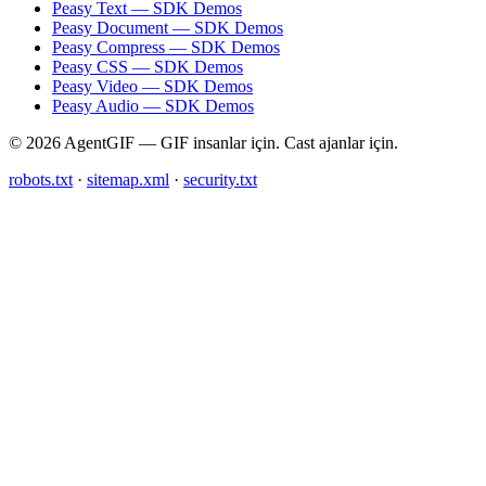
Peasy Text — SDK Demos
Peasy Document — SDK Demos
Peasy Compress — SDK Demos
Peasy CSS — SDK Demos
Peasy Video — SDK Demos
Peasy Audio — SDK Demos
© 2026 AgentGIF — GIF insanlar için. Cast ajanlar için.
robots.txt
·
sitemap.xml
·
security.txt