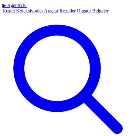
▶
AgentGIF
Keşfet
Koleksiyonlar
Araçlar
Rozetler
Oluştur
Belgeler