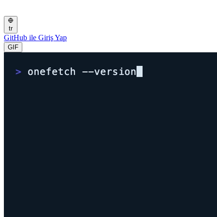
tr
GitHub ile Giriş Yap
GIF