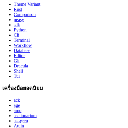
Theme Variant
Rust
Comparison
peasy
sdk
Python
Cli
Terminal
Workflow
Database
Editor
Git
Dracula
Shell
Tui
เครื่องมือยอดนิยม
ack
age
amp
asciiquarium
ast-grep
Atuin