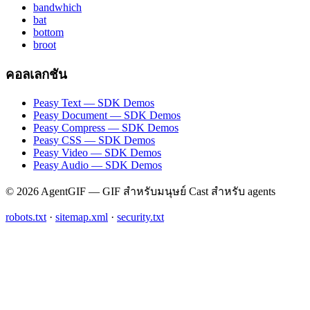
bandwhich
bat
bottom
broot
คอลเลกชัน
Peasy Text — SDK Demos
Peasy Document — SDK Demos
Peasy Compress — SDK Demos
Peasy CSS — SDK Demos
Peasy Video — SDK Demos
Peasy Audio — SDK Demos
© 2026 AgentGIF — GIF สำหรับมนุษย์ Cast สำหรับ agents
robots.txt
·
sitemap.xml
·
security.txt