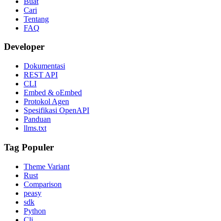
Buat
Cari
Tentang
FAQ
Developer
Dokumentasi
REST API
CLI
Embed & oEmbed
Protokol Agen
Spesifikasi OpenAPI
Panduan
llms.txt
Tag Populer
Theme Variant
Rust
Comparison
peasy
sdk
Python
Cli