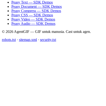
Peasy Text — SDK Demos
Peasy Document — SDK Demos
Peasy Compress — SDK Demos
Peasy CSS — SDK Demos
Peasy Video — SDK Demos
Peasy Audio — SDK Demos
© 2026 AgentGIF — GIF untuk manusia. Cast untuk agen.
robots.txt
·
sitemap.xml
·
security.txt