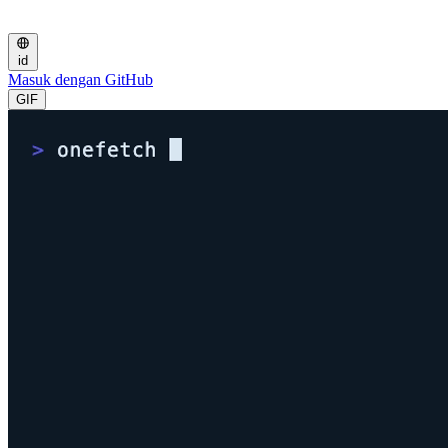
id
Masuk dengan GitHub
GIF