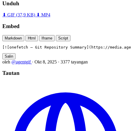
Unduh
⬇ GIF
(37,9 KB)
⬇ MP4
Embed
Markdown
Html
Iframe
Script
[![onefetch — Git Repository Summary](https://media.age
Salin
oleh
@agentgif
·
Okt 8, 2025
·
3377 tayangan
Tautan