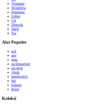
Terminal
Workflow
Database
Editor
Git
Dracula
Shell
Tui
Alat Populer
ack
age
amp
asciiquarium
ast-grep
Atuin
bandwhich
bat
bottom
broot
Koleksi