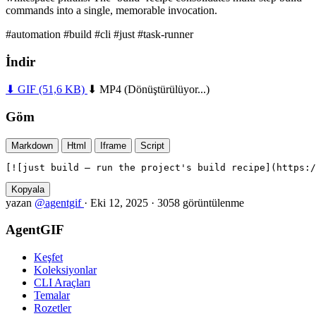
commands into a single, memorable invocation.
#automation
#build
#cli
#just
#task-runner
İndir
⬇ GIF
(51,6 KB)
⬇ MP4
(Dönüştürülüyor...)
Göm
Markdown
Html
Iframe
Script
[![just build — run the project's build recipe](https:/
Kopyala
yazan
@agentgif
·
Eki 12, 2025
·
3058 görüntülenme
AgentGIF
Keşfet
Koleksiyonlar
CLI Araçları
Temalar
Rozetler