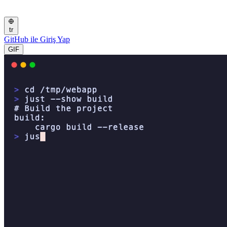
tr
GitHub ile Giriş Yap
GIF