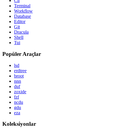
Cli
Terminal
Workflow
Database
Editor
Git
Dracula
Shell
Tui
Popüler Araçlar
lsd
erdtree
broot
nnn
duf
zoxide
fzf
ncdu
gdu
eza
Koleksiyonlar