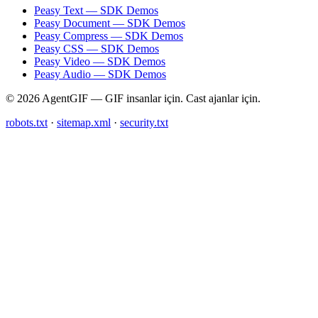
Peasy Text — SDK Demos
Peasy Document — SDK Demos
Peasy Compress — SDK Demos
Peasy CSS — SDK Demos
Peasy Video — SDK Demos
Peasy Audio — SDK Demos
© 2026 AgentGIF — GIF insanlar için. Cast ajanlar için.
robots.txt
·
sitemap.xml
·
security.txt