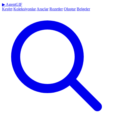
▶
AgentGIF
Keşfet
Koleksiyonlar
Araçlar
Rozetler
Oluştur
Belgeler