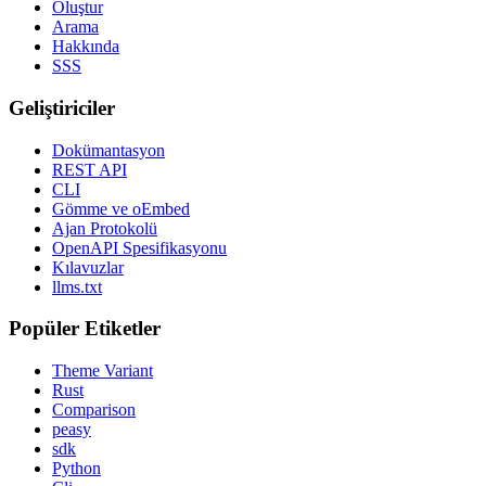
Oluştur
Arama
Hakkında
SSS
Geliştiriciler
Dokümantasyon
REST API
CLI
Gömme ve oEmbed
Ajan Protokolü
OpenAPI Spesifikasyonu
Kılavuzlar
llms.txt
Popüler Etiketler
Theme Variant
Rust
Comparison
peasy
sdk
Python